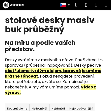
K
Přejít
Hledat
Náku
M
Přihlášen
na
o
obsah
Zpět
Zpět
košík
š
stolové desky masiv
í
C
buk průběžný
k
o
p
Na míru a podle vašich
o
představ.
t
ř
Desky vyrábíme z masivního dřeva. Používáme tzv.
e
spárovku (průběžná i napojovaná). Desky pečlivě
ošetřujeme tvrdým olejem, barevně je umíme
b
krásně tónovat
. Pokud nenajdete provedení,
u
které potřebujete, ozvěte se. Kombinací je
j
nekonečně. A my vám umíme pomoci.
Video z
e
výroby.
t
Ř
e
a
Doporučujeme
Nejlevnější
Nejdražší
Nejprodávanější
n