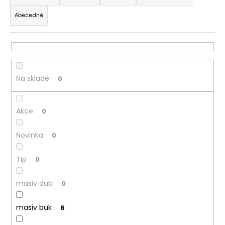
z
a
Abecedně
e
j
n
í
í
t
p
?
r
Na skladě
0
o
d
Akce
u
0
HLEDAT
k
Novinka
0
t
ů
D
Tip
0
o
p
masiv dub
0
o
r
masiv buk
6
u