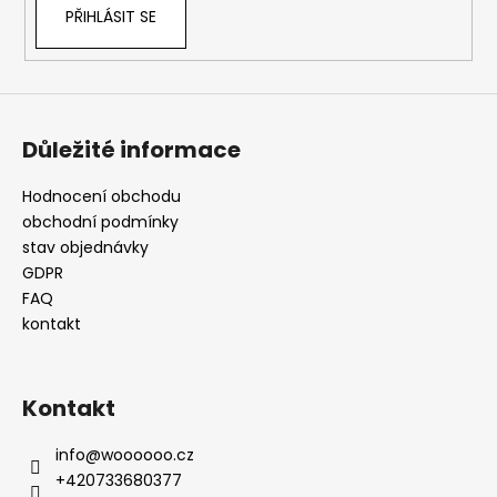
PŘIHLÁSIT SE
y
v
ý
p
i
s
Důležité informace
u
Hodnocení obchodu
obchodní podmínky
stav objednávky
GDPR
FAQ
kontakt
Kontakt
info
@
woooooo.cz
+420733680377