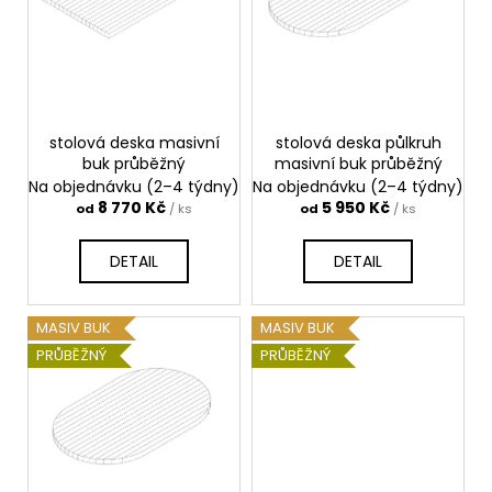
s
p
r
o
d
stolová deska masivní
stolová deska půlkruh
u
buk průběžný
masivní buk průběžný
k
Na objednávku (2–4 týdny)
Na objednávku (2–4 týdny)
t
8 770 Kč
5 950 Kč
od
/ ks
od
/ ks
ů
DETAIL
DETAIL
MASIV BUK
MASIV BUK
PRŮBĚŽNÝ
PRŮBĚŽNÝ