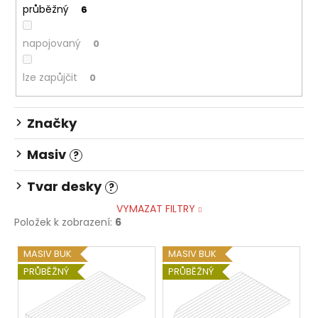
č
průběžný
6
u
j
napojovaný
0
e
m
lze zapůjčit
e
0
STOLOVÁ
Značky
DESKA
HALIFAX
Masiv
?
PŘÍRODNÍ
4
Tvar desky
?
380
Kč
VYMAZAT FILTRY
Položek k zobrazení:
6
V
MASIV BUK
MASIV BUK
ý
PRŮBĚŽNÝ
PRŮBĚŽNÝ
p
i