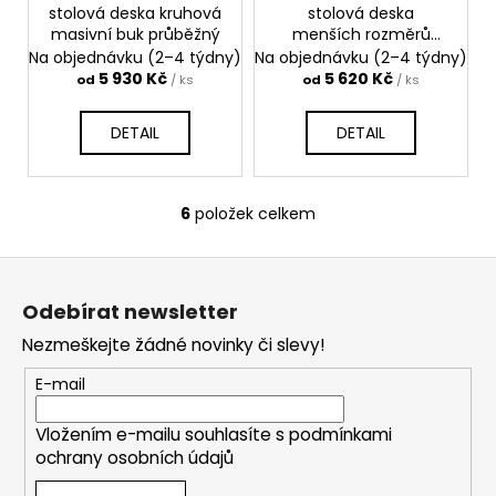
stolová deska kruhová
stolová deska
masivní buk průběžný
menších rozměrů
masivní buk průběžný
Na objednávku (2–4 týdny)
Na objednávku (2–4 týdny)
5 930 Kč
5 620 Kč
od
/ ks
od
/ ks
DETAIL
DETAIL
6
položek celkem
O
v
Z
l
á
á
Odebírat newsletter
d
p
a
Nezmeškejte žádné novinky či slevy!
a
c
t
E-mail
í
í
p
Vložením e-mailu souhlasíte s
podmínkami
r
ochrany osobních údajů
v
k