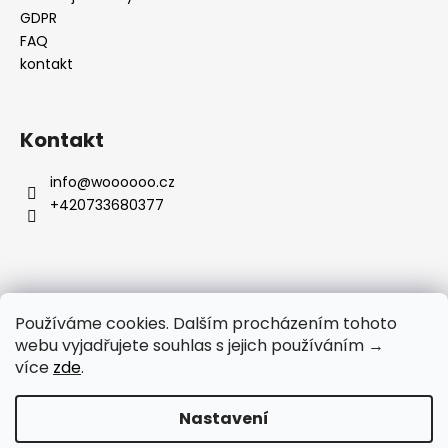
GDPR
FAQ
kontakt
Kontakt
info
@
woooooo.cz
+420733680377
Přijímáme online platby
Používáme cookies. Dalším procházením tohoto
webu vyjadřujete souhlas s jejich používáním →
více
zde
.
Nastavení
UPOZORNÉNÍ PRO ZÁKAZNÍKY: Čerpání dovolené od 3. 8. do 9.
Vytvořil Shoptet
8. 2026. E-Shop zůstává otevřený a i nadále můžete