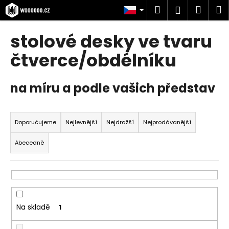
K
Přejít
Hledat
Náku
M
Přihlášen
na
o
obsah
Zpět
Zpět
košík
š
stolové desky ve tvaru
í
C
čtverce/obdélníku
k
o
p
na míru a podle vašich představ
o
t
Ř
ř
a
Doporučujeme
Nejlevnější
Nejdražší
Nejprodávanější
e
z
Abecedně
b
e
u
n
j
í
e
p
t
r
Na skladě
1
e
o
n