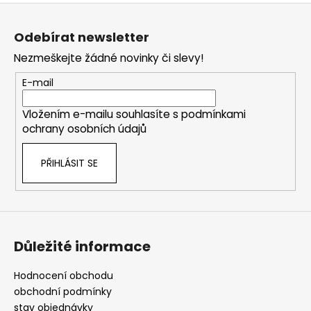
Z
l
á
á
Odebírat newsletter
d
p
a
Nezmeškejte žádné novinky či slevy!
a
c
t
E-mail
í
í
p
Vložením e-mailu souhlasíte s
podmínkami
r
ochrany osobních údajů
v
k
PŘIHLÁSIT SE
y
v
ý
p
i
s
Důležité informace
u
Hodnocení obchodu
obchodní podmínky
stav objednávky