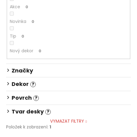
d
a
Akce
u
0
j
k
Novinka
í
0
t
t
ů
Tip
0
?
Nový dekor
0
Značky
HLEDAT
Dekor
?
D
Povrch
?
o
p
Tvar desky
?
o
VYMAZAT FILTRY
r
Položek k zobrazení:
1
u