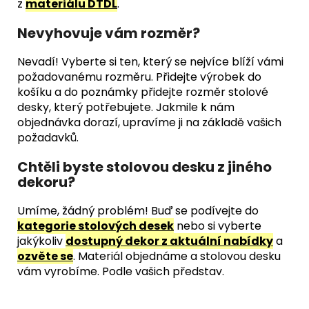
z
materiálu DTDL
.
Nevyhovuje vám rozměr?
Nevadí! Vyberte si ten, který se nejvíce blíží vámi
požadovanému rozměru. Přidejte výrobek do
košíku a do poznámky přidejte rozměr stolové
desky, který potřebujete. Jakmile k nám
objednávka dorazí, upravíme ji na základě vašich
požadavků.
Chtěli byste stolovou desku z jiného
dekoru?
Umíme, žádný problém! Buď se podívejte do
kategorie stolových desek
nebo si vyberte
jakýkoliv
dostupný dekor z aktuální nabídky
a
ozvěte se
. Materiál objednáme a stolovou desku
vám vyrobíme. Podle vašich představ.