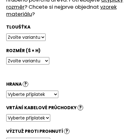
č
rozměr
? Chcete si nejprve objednat
vzorek
u
materiálu
?
j
e
TLOUŠŤKA
m
e
ROZMĚR (Š × H)
STOLOVÁ
DESKA
BÍLÁ
3
600
Kč
HRANA
?
VRTÁNÍ KABELOVÉ PRŮCHODKY
?
VÝZTUŽ PROTI PROHNUTÍ
?