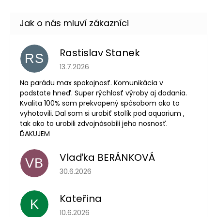
Rastislav Stanek
RS
Hodnocení obchodu je 5 z 5 hvězdiček.
13.7.2026
Na parádu max spokojnosť. Komunikácia v
podstate hneď. Super rýchlosť výroby aj dodania.
Kvalita 100% som prekvapený spôsobom ako to
vyhotovili. Dal som si urobiť stolík pod aquarium ,
tak ako to urobili zdvojnásobili jeho nosnosť.
ĎAKUJEM
Vlaďka BERÁNKOVÁ
VB
Hodnocení obchodu je 5 z 5 hvězdiček.
30.6.2026
Kateřina
K
Hodnocení obchodu je 5 z 5 hvězdiček.
10.6.2026