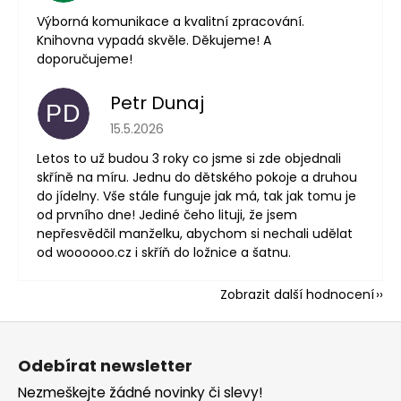
Výborná komunikace a kvalitní zpracování.
Knihovna vypadá skvěle. Děkujeme! A
doporučujeme!
Petr Dunaj
PD
Hodnocení obchodu je 5 z 5 hvězdiček.
15.5.2026
Letos to už budou 3 roky co jsme si zde objednali
skříně na míru. Jednu do dětského pokoje a druhou
do jídelny. Vše stále funguje jak má, tak jak tomu je
od prvního dne! Jediné čeho lituji, že jsem
nepřesvědčil manželku, abychom si nechali udělat
od woooooo.cz i skříň do ložnice a šatnu.
Zobrazit další hodnocení
Z
á
Odebírat newsletter
p
Nezmeškejte žádné novinky či slevy!