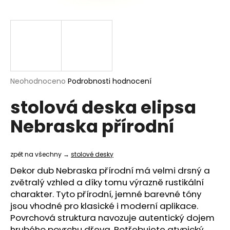
a
j
í
t
?
Průměrné
Neohodnoceno
Podrobnosti hodnocení
hodnocení
stolová deska elipsa
produktu
je
HLEDAT
Nebraska přírodní
0,0
z
5
hvězdiček.
zpět na všechny →
stolové desky
D
Dekor dub Nebraska přírodní má velmi drsný a
o
zvětralý vzhled a díky tomu výrazně rustikální
p
charakter. Tyto přírodní, jemné barevné tóny
o
jsou vhodné pro klasické i moderní aplikace.
r
Povrchová struktura navozuje autentický dojem
u
hrubého povrchu dřeva. Potřebujete
atypický