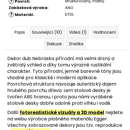
?
strukturovaný
,
matný
Povrch
:
Zakázková výroba
:
ANO
?
DTDL
Materiál
:
Popis
Související (10)
Videa (1)
Hodnocení
Diskuze
Značka
Dekor dub Nebraska přírodní má velmi drsný a
zvětralý vzhled a díky tomu výrazně rustikální
charakter. Tyto přírodní, jemné barevné tóny jsou
vhodné pro klasické i moderní aplikace.
Povrchová struktura navozuje autentický dojem
hrubého povrchu dřeva.
Lem stolové desky je
tvořen ABS hranou, i proto jsou námi vyráběné
stolové desky dobře odolné proti vlhku i vodě.
Další
fotorealistické vizuály a 3D model
nejdete
na webu výrobce plošného materiálu Egger.
Všechny zobrazované dekory jsou tzv. reprodukce