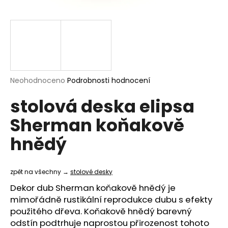
a
j
í
t
?
Průměrné
Neohodnoceno
Podrobnosti hodnocení
hodnocení
stolová deska elipsa
produktu
je
HLEDAT
Sherman koňakově
0,0
z
hnědý
5
hvězdiček.
D
o
zpět na všechny →
stolové desky
p
Dekor dub Sherman koňakově hnědý je
o
mimořádně rustikální reprodukce dubu s efekty
r
použitého dřeva. Koňakově hnědý barevný
u
odstín podtrhuje naprostou přirozenost tohoto