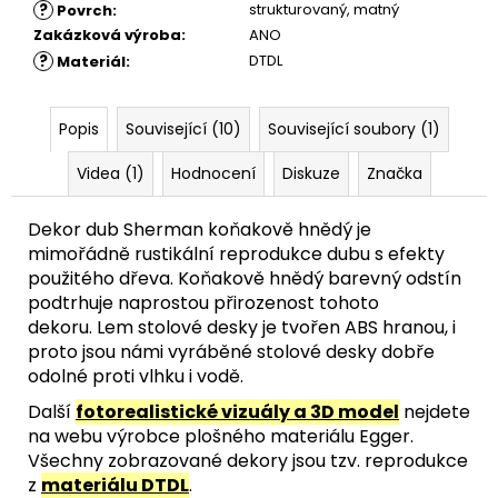
?
strukturovaný
,
matný
Povrch
:
Zakázková výroba
:
ANO
?
DTDL
Materiál
:
Popis
Související (10)
Související soubory (1)
Videa (1)
Hodnocení
Diskuze
Značka
Dekor dub Sherman koňakově hnědý je
mimořádně rustikální reprodukce dubu s efekty
použitého dřeva. Koňakově hnědý barevný odstín
podtrhuje naprostou přirozenost tohoto
dekoru.
Lem stolové desky je tvořen ABS hranou, i
proto jsou námi vyráběné stolové desky dobře
odolné proti vlhku i vodě.
Další
fotorealistické vizuály a 3D model
nejdete
na webu výrobce plošného materiálu Egger.
Všechny zobrazované dekory jsou tzv. reprodukce
z
materiálu DTDL
.