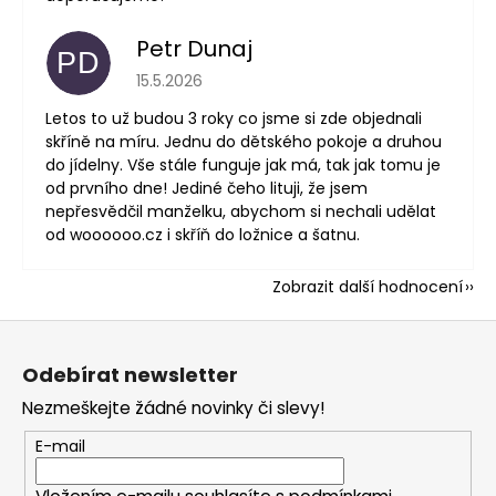
Petr Dunaj
PD
Hodnocení obchodu je 5 z 5 hvězdiček.
15.5.2026
Letos to už budou 3 roky co jsme si zde objednali
skříně na míru. Jednu do dětského pokoje a druhou
do jídelny. Vše stále funguje jak má, tak jak tomu je
od prvního dne! Jediné čeho lituji, že jsem
nepřesvědčil manželku, abychom si nechali udělat
od woooooo.cz i skříň do ložnice a šatnu.
Zobrazit další hodnocení
Z
á
Odebírat newsletter
p
Nezmeškejte žádné novinky či slevy!
a
t
E-mail
í