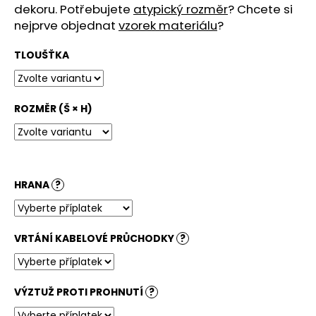
č
dekoru. Potřebujete
atypický rozměr
? Chcete si
u
nejprve objednat
vzorek materiálu
?
j
e
TLOUŠŤKA
m
e
ROZMĚR (Š × H)
STOLOVÁ
DESKA
HALIFAX
PŘÍRODNÍ
4
HRANA
?
380
Kč
VRTÁNÍ KABELOVÉ PRŮCHODKY
?
VÝZTUŽ PROTI PROHNUTÍ
?