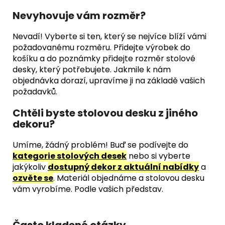
Nevyhovuje vám rozměr?
Nevadí! Vyberte si ten, který se nejvíce blíží vámi
požadovanému rozměru. Přidejte výrobek do
košíku a do poznámky přidejte rozměr stolové
desky, který potřebujete. Jakmile k nám
objednávka dorazí, upravíme ji na základě vašich
požadavků.
Chtěli byste stolovou desku z jiného
dekoru?
Umíme, žádný problém! Buď se podívejte do
kategorie stolových desek
nebo si vyberte
jakýkoliv
dostupný dekor z aktuální nabídky
a
ozvěte se
. Materiál objednáme a stolovou desku
vám vyrobíme. Podle vašich představ.
Často kladené otázky