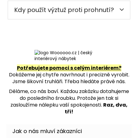
Kdy použít výztuž proti prohnutí?
Potřebujete pomoci s celým interiérem?
Dokážeme jej chytře navrhnout i precizně vyrobit.
Jsme šikovní truhláři. Třeba hledáte právě nás.
Děláme, co nás baví. Každou zakázku dotahujeme
do posledního šroubku. Protože jen tak si
zasloužíme nálepku vaší spokojenosti.
Raz, dva,
tři!