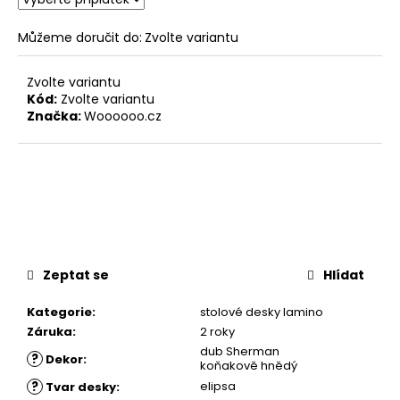
Můžeme doručit do:
Zvolte variantu
Zvolte variantu
Kód:
Zvolte variantu
Značka:
Woooooo.cz
Zeptat se
Hlídat
Kategorie
:
stolové desky lamino
Záruka
:
2 roky
dub Sherman
?
Dekor
:
koňakově hnědý
?
elipsa
Tvar desky
: