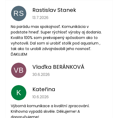
Rastislav Stanek
RS
Hodnocení obchodu je 5 z 5 hvězdiček.
13.7.2026
Na parádu max spokojnosť. Komunikácia v
podstate hneď. Super rýchlosť výroby aj dodania.
Kvalita 100% som prekvapený spôsobom ako to
vyhotovili. Dal som si urobiť stolík pod aquarium ,
tak ako to urobili zdvojnásobili jeho nosnosť.
ĎAKUJEM
Vlaďka BERÁNKOVÁ
VB
Hodnocení obchodu je 5 z 5 hvězdiček.
30.6.2026
Kateřina
K
Hodnocení obchodu je 5 z 5 hvězdiček.
10.6.2026
Výborná komunikace a kvalitní zpracování.
Knihovna vypadá skvěle. Děkujeme! A
doporučujeme!