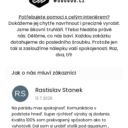
Potřebujete pomoci s celým interiérem?
Dokážeme jej chytře navrhnout i precizně vyrobit.
Jsme šikovní truhláři. Třeba hledáte právě
nás.
Děláme, co nás baví. Každou zakázku
dotahujeme do posledního šroubku. Protože jen
tak si zasloužíme nálepku vaší spokojenosti. Raz,
dva, tři!
Rastislav Stanek
RS
Hodnocení obchodu je 5 z 5 hvězdiček.
13.7.2026
Na parádu max spokojnosť. Komunikácia v
podstate hneď. Super rýchlosť výroby aj dodania.
Kvalita 100% som prekvapený spôsobom ako to
vyhotovili. Dal som si urobiť stolík pod aquarium ,