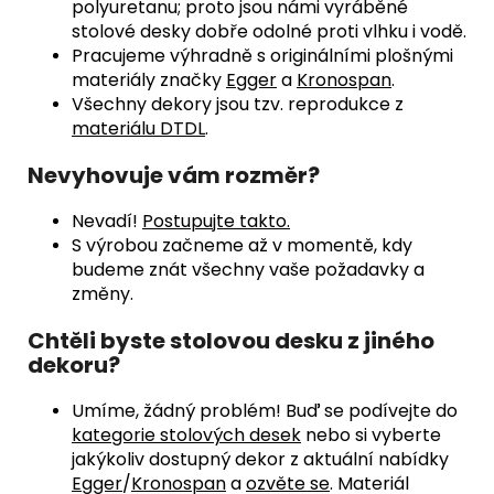
polyuretanu; proto jsou námi vyráběné
stolové desky dobře odolné proti vlhku i vodě.
Pracujeme výhradně s originálními plošnými
materiály značky
Egger
a
Kronospan
.
Všechny dekory jsou tzv. reprodukce z
materiálu DTDL
.
Nevyhovuje vám rozměr?
Nevadí!
Postupujte takto.
S výrobou začneme až v momentě, kdy
budeme znát všechny vaše požadavky a
změny.
Chtěli byste stolovou desku z jiného
dekoru?
Umíme, žádný problém! Buď se podívejte do
kategorie stolových desek
nebo si vyberte
jakýkoliv dostupný dekor z aktuální nabídky
Egger
/
Kronospan
a
ozvěte se
.
Materiál