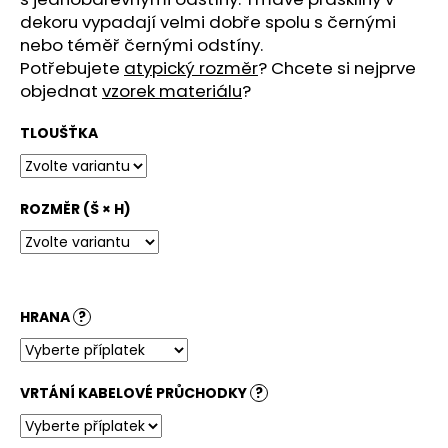
č
dekoru vypadají velmi dobře spolu s černými
u
nebo téměř černými odstíny.
j
e
Potřebujete
atypický rozměr
? Chcete si nejprve
m
objednat
vzorek materiálu
?
e
TLOUŠŤKA
STOLOVÁ
DESKA
HALIFAX
ROZMĚR (Š × H)
PŘÍRODNÍ
4
380
Kč
HRANA
?
VRTÁNÍ KABELOVÉ PRŮCHODKY
?