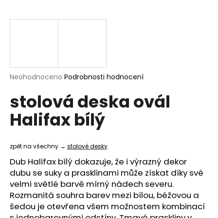
a
j
í
t
?
Průměrné
Neohodnoceno
Podrobnosti hodnocení
hodnocení
stolová deska ovál
produktu
je
HLEDAT
Halifax bílý
0,0
z
5
hvězdiček.
zpět na všechny →
stolové desky
D
Dub Halifax bílý dokazuje, že i výrazný dekor
o
dubu se suky a prasklinami může získat díky své
p
velmi světlé barvě mírný nádech severu.
o
Rozmanitá souhra barev mezi bílou, béžovou a
r
šedou je otevřena všem možnostem kombinací
u
s jednobarevnými odstíny. Tmavé praskliny v