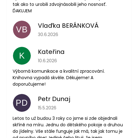
tak ako to urobili zdvojnásobili jeho nosnosť.
ĎAKUJEM
Vlaďka BERÁNKOVÁ
VB
Hodnocení obchodu je 5 z 5 hvězdiček.
30.6.2026
Kateřina
K
Hodnocení obchodu je 5 z 5 hvězdiček.
10.6.2026
Výborná komunikace a kvalitní zpracování.
Knihovna vypadá skvěle. Děkujeme! A
doporučujeme!
Petr Dunaj
PD
Hodnocení obchodu je 5 z 5 hvězdiček.
15.5.2026
Letos to už budou 3 roky co jsme si zde objednali
skříně na míru. Jednu do dětského pokoje a druhou
do jídelny. Vše stále funguje jak má, tak jak tomu je
od prvního dne! Jediné čeho lituji, že jsem