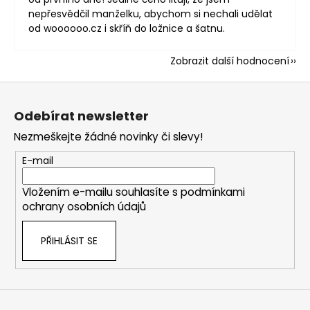
nepřesvědčil manželku, abychom si nechali udělat
od woooooo.cz i skříň do ložnice a šatnu.
Zobrazit další hodnocení
Z
á
Odebírat newsletter
p
Nezmeškejte žádné novinky či slevy!
a
t
E-mail
í
Vložením e-mailu souhlasíte s
podmínkami
ochrany osobních údajů
PŘIHLÁSIT SE