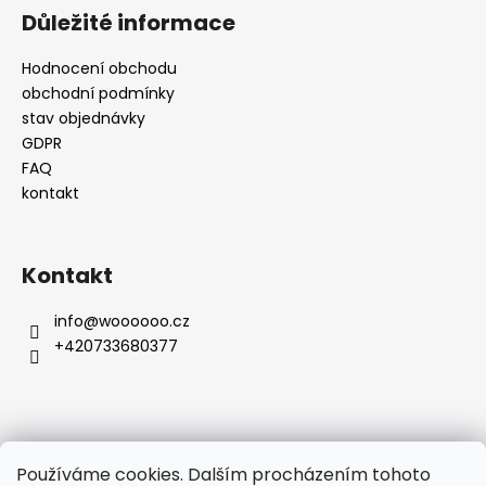
Důležité informace
Hodnocení obchodu
obchodní podmínky
stav objednávky
GDPR
FAQ
kontakt
Kontakt
info
@
woooooo.cz
+420733680377
Přijímáme online platby
Používáme cookies. Dalším procházením tohoto