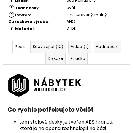
?
dub Halifax bílý
Dekor
:
?
ovál
Tvar desky
:
?
strukturovaný
,
matný
Povrch
:
Zakázková výroba
:
ANO
?
DTDL
Materiál
:
Popis
Související (10)
Videa (1)
Hodnocení
Diskuze
Značka
Co rychle potřebujete vědět
Lem stolové desky je tvořen
ABS hranou
,
která je nalepena technologií na bázi