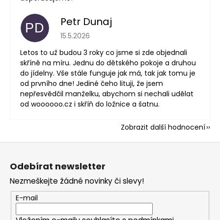
Petr Dunaj
PD
Hodnocení obchodu je 5 z 5 hvězdiček.
15.5.2026
Letos to už budou 3 roky co jsme si zde objednali
skříně na míru. Jednu do dětského pokoje a druhou
do jídelny. Vše stále funguje jak má, tak jak tomu je
od prvního dne! Jediné čeho lituji, že jsem
nepřesvědčil manželku, abychom si nechali udělat
od woooooo.cz i skříň do ložnice a šatnu.
Zobrazit další hodnocení
Z
á
Odebírat newsletter
p
Nezmeškejte žádné novinky či slevy!
a
t
E-mail
í