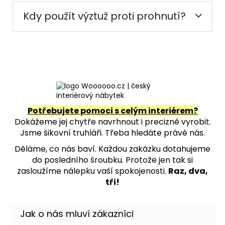
Kdy použít výztuž proti prohnutí?
Potřebujete pomoci s celým interiérem?
Dokážeme jej chytře navrhnout i precizně vyrobit.
Jsme šikovní truhláři. Třeba hledáte právě nás.
Děláme, co nás baví. Každou zakázku dotahujeme
do posledního šroubku. Protože jen tak si
zasloužíme nálepku vaší spokojenosti.
Raz, dva,
tři!