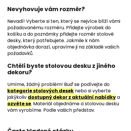
Nevyhovuje vám rozměr?
Nevadí! Vyberte si ten, který se nejvíce blíží vámi
požadovanému rozměru. Přidejte výrobek do
košíku a do poznámky přidejte rozměr stolové
desky, který potřebujete. Jakmile k nám
objednávka dorazí, upravíme ji na základě vašich
požadavků.
Chtěli byste stolovou desku z jiného
dekoru?
Umíme, žádný problém! Buď se podívejte do
kategorie stolových desek
nebo si vyberte
jakýkoliv
dostupný dekor z aktuální nabídky
a
ozvěte se
. Materiál objednáme a stolovou desku
vám vyrobíme. Podle vašich představ.
Často kladené otázky