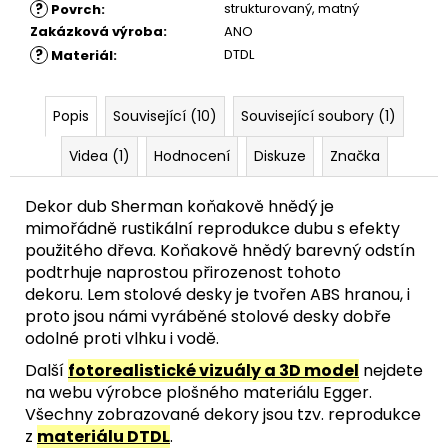
?
strukturovaný
,
matný
Povrch
:
Zakázková výroba
:
ANO
?
DTDL
Materiál
:
Popis
Související (10)
Související soubory (1)
Videa (1)
Hodnocení
Diskuze
Značka
Dekor dub Sherman koňakově hnědý je
mimořádně rustikální reprodukce dubu s efekty
použitého dřeva. Koňakově hnědý barevný odstín
podtrhuje naprostou přirozenost tohoto
dekoru.
Lem stolové desky je tvořen ABS hranou, i
proto jsou námi vyráběné stolové desky dobře
odolné proti vlhku i vodě.
Další
fotorealistické vizuály a 3D model
nejdete
na webu výrobce plošného materiálu Egger.
Všechny zobrazované dekory jsou tzv. reprodukce
z
materiálu DTDL
.