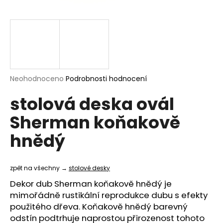
a
j
í
t
?
Průměrné
Neohodnoceno
Podrobnosti hodnocení
hodnocení
stolová deska ovál
produktu
je
HLEDAT
Sherman koňakově
0,0
z
hnědý
5
hvězdiček.
D
o
zpět na všechny →
stolové desky
p
Dekor dub Sherman koňakově hnědý je
o
mimořádně rustikální reprodukce dubu s efekty
r
použitého dřeva. Koňakově hnědý barevný
u
odstín podtrhuje naprostou přirozenost tohoto