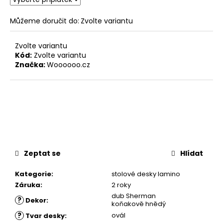
Můžeme doručit do:
Zvolte variantu
Zvolte variantu
Kód:
Zvolte variantu
Značka:
Woooooo.cz
Zeptat se
Hlídat
Kategorie
:
stolové desky lamino
Záruka
:
2 roky
dub Sherman
?
Dekor
:
koňakově hnědý
?
ovál
Tvar desky
: