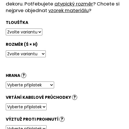
č
dekoru. Potřebujete
atypický rozměr
? Chcete si
u
nejprve objednat
vzorek materiálu
?
j
e
TLOUŠŤKA
m
e
ROZMĚR (Š × H)
STOLOVÁ
DESKA
PŮLKRUH
NEBRASKA
PŘÍRODNÍ
HRANA
?
4
500
Kč
VRTÁNÍ KABELOVÉ PRŮCHODKY
?
VÝZTUŽ PROTI PROHNUTÍ
?