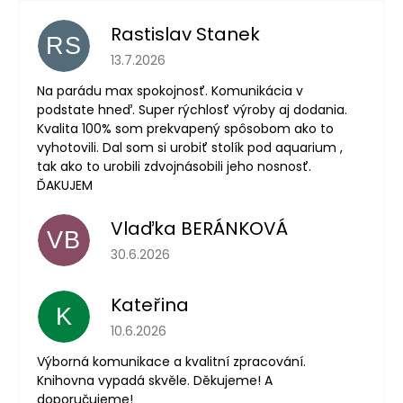
Rastislav Stanek
RS
Hodnocení obchodu je 5 z 5 hvězdiček.
13.7.2026
Na parádu max spokojnosť. Komunikácia v
podstate hneď. Super rýchlosť výroby aj dodania.
Kvalita 100% som prekvapený spôsobom ako to
vyhotovili. Dal som si urobiť stolík pod aquarium ,
tak ako to urobili zdvojnásobili jeho nosnosť.
ĎAKUJEM
Vlaďka BERÁNKOVÁ
VB
Hodnocení obchodu je 5 z 5 hvězdiček.
30.6.2026
Kateřina
K
Hodnocení obchodu je 5 z 5 hvězdiček.
10.6.2026
Výborná komunikace a kvalitní zpracování.
Knihovna vypadá skvěle. Děkujeme! A
doporučujeme!