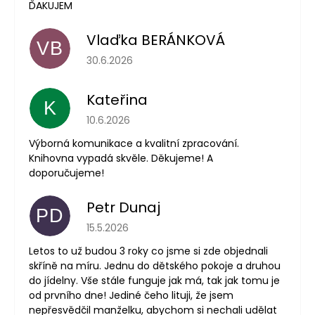
ĎAKUJEM
Vlaďka BERÁNKOVÁ
VB
Hodnocení obchodu je 5 z 5 hvězdiček.
30.6.2026
Kateřina
K
Hodnocení obchodu je 5 z 5 hvězdiček.
10.6.2026
Výborná komunikace a kvalitní zpracování.
Knihovna vypadá skvěle. Děkujeme! A
doporučujeme!
Petr Dunaj
PD
Hodnocení obchodu je 5 z 5 hvězdiček.
15.5.2026
Letos to už budou 3 roky co jsme si zde objednali
skříně na míru. Jednu do dětského pokoje a druhou
do jídelny. Vše stále funguje jak má, tak jak tomu je
od prvního dne! Jediné čeho lituji, že jsem
nepřesvědčil manželku, abychom si nechali udělat