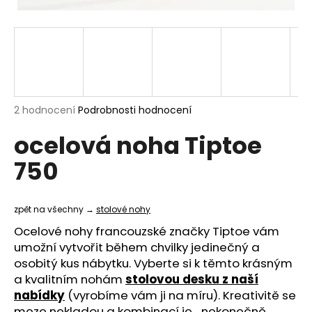
a
j
í
t
?
Průměrné
2 hodnocení
Podrobnosti hodnocení
hodnocení
ocelová noha Tiptoe
produktu
je
HLEDAT
750
5,0
z
5
hvězdiček.
zpět na všechny →
stolové nohy
D
Ocelové nohy francouzské značky Tiptoe vám
o
umožní vytvořit během chvilky jedinečný a
p
osobitý kus nábytku. Vyberte si k těmto krásným
o
a kvalitním nohám
stolovou desku z naší
r
nabídky
(vyrobíme vám ji na míru). Kreativitě se
u
meze nekladou a kombinací je... nekonečně