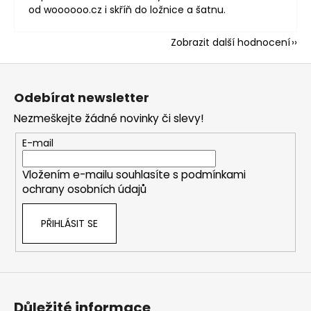
od woooooo.cz i skříň do ložnice a šatnu.
Zobrazit další hodnocení
Z
á
Odebírat newsletter
p
Nezmeškejte žádné novinky či slevy!
a
t
E-mail
í
Vložením e-mailu souhlasíte s
podmínkami
ochrany osobních údajů
PŘIHLÁSIT SE
Důležité informace