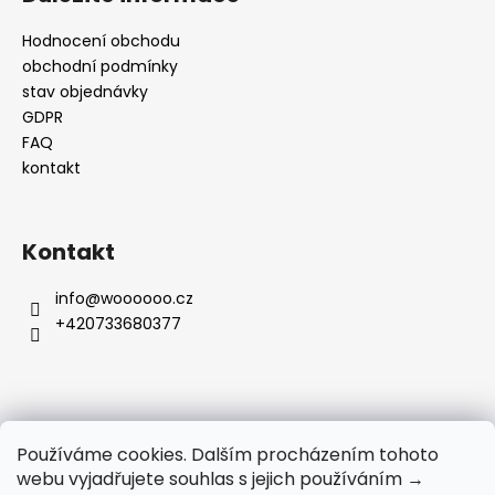
Hodnocení obchodu
obchodní podmínky
stav objednávky
GDPR
FAQ
kontakt
Kontakt
info
@
woooooo.cz
+420733680377
Přijímáme online platby
Používáme cookies. Dalším procházením tohoto
webu vyjadřujete souhlas s jejich používáním →