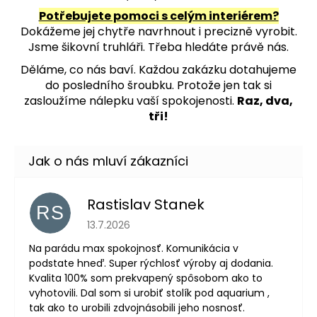
Potřebujete pomoci s celým interiérem?
Dokážeme jej chytře navrhnout i precizně vyrobit.
Jsme šikovní truhláři. Třeba hledáte právě nás.
Děláme, co nás baví. Každou zakázku dotahujeme
do posledního šroubku. Protože jen tak si
zasloužíme nálepku vaší spokojenosti.
Raz, dva,
tři!
Rastislav Stanek
RS
Hodnocení obchodu je 5 z 5 hvězdiček.
13.7.2026
Na parádu max spokojnosť. Komunikácia v
podstate hneď. Super rýchlosť výroby aj dodania.
Kvalita 100% som prekvapený spôsobom ako to
vyhotovili. Dal som si urobiť stolík pod aquarium ,
tak ako to urobili zdvojnásobili jeho nosnosť.