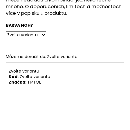
č
mnoho. O doporučeních, limitech a možnostech
u
více v popisku ↓ produktu.
j
e
BARVA NOHY
m
e
STOLOVÁ
DESKA
Můžeme doručit do:
Zvolte variantu
BÍLÁ
3
Zvolte variantu
600
Kód:
Zvolte variantu
Kč
Značka:
TIPTOE