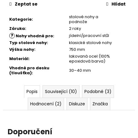
Zeptat se
Hlídat
stolové nohy a
Kategorie
:
podnože
Záruka
:
2 roky
?
jídelní/pracovní stůl
Nohy vhodné pro
:
Typ stolové nohy
:
klasické stolové nohy
Výška nohy
:
750 mm
lakovaná ocel (100%
Materiál
:
epoxidová barva)
Vhodné pro desku
30–40 mm
(tloušťka)
:
Popis
Související (10)
Podobné (3)
Hodnocení (2)
Diskuze
Značka
Doporučení