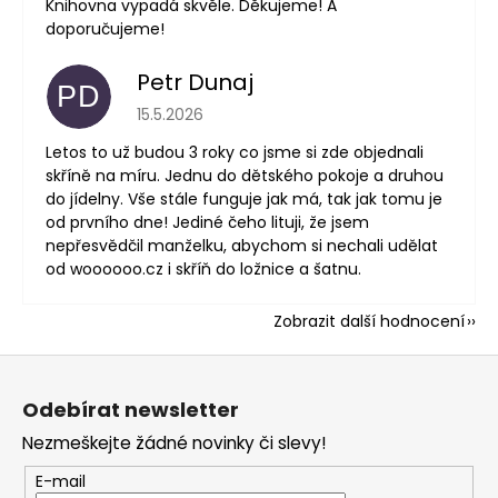
Knihovna vypadá skvěle. Děkujeme! A
doporučujeme!
Petr Dunaj
PD
Hodnocení obchodu je 5 z 5 hvězdiček.
15.5.2026
Letos to už budou 3 roky co jsme si zde objednali
skříně na míru. Jednu do dětského pokoje a druhou
do jídelny. Vše stále funguje jak má, tak jak tomu je
od prvního dne! Jediné čeho lituji, že jsem
nepřesvědčil manželku, abychom si nechali udělat
od woooooo.cz i skříň do ložnice a šatnu.
Zobrazit další hodnocení
Z
á
Odebírat newsletter
p
Nezmeškejte žádné novinky či slevy!
a
t
E-mail