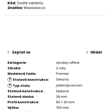
Kód:
Zvolte variantu
Značka:
Woooooo.cz
Zeptat se
Hlídat
Kategorie
:
výrobky offline
Záruka
:
2 roky
Modelová řada
:
Premier
?
železná
Stolová konstrukce
:
?
jídelní/pracovní
Typ stolu
:
Stolová konstrukce
:
železná
Stolová deska
:
36 mm
Profil konstrukce
:
50 × 30 mm
Výška
:
750 mm