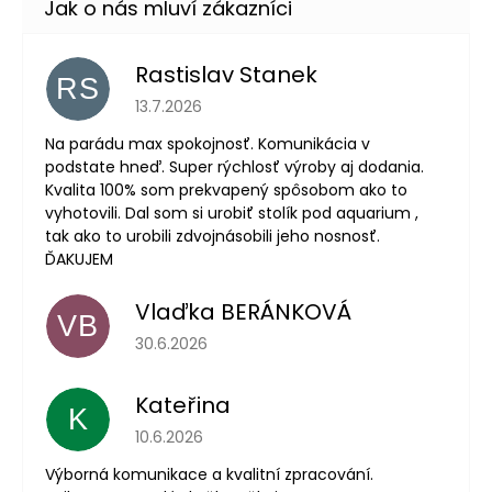
Rastislav Stanek
RS
Hodnocení obchodu je 5 z 5 hvězdiček.
13.7.2026
Na parádu max spokojnosť. Komunikácia v
podstate hneď. Super rýchlosť výroby aj dodania.
Kvalita 100% som prekvapený spôsobom ako to
vyhotovili. Dal som si urobiť stolík pod aquarium ,
tak ako to urobili zdvojnásobili jeho nosnosť.
ĎAKUJEM
Vlaďka BERÁNKOVÁ
VB
Hodnocení obchodu je 5 z 5 hvězdiček.
30.6.2026
Kateřina
K
Hodnocení obchodu je 5 z 5 hvězdiček.
10.6.2026
Výborná komunikace a kvalitní zpracování.