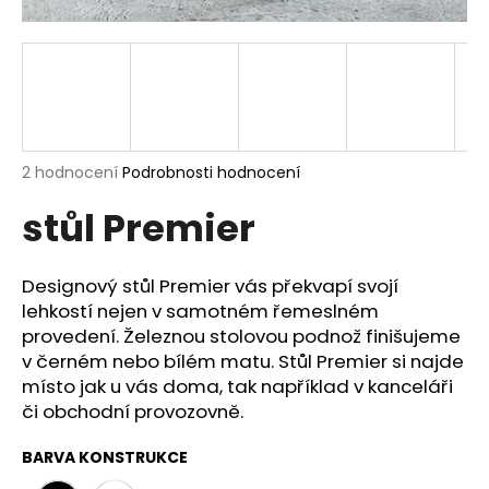
a
j
í
t
?
Průměrné
2 hodnocení
Podrobnosti hodnocení
hodnocení
stůl Premier
produktu
je
HLEDAT
5,0
z
Designový stůl Premier vás překvapí svojí
5
lehkostí nejen v samotném řemeslném
hvězdiček.
provedení. Železnou stolovou podnož finišujeme
D
v černém nebo bílém matu. Stůl Premier si najde
o
místo jak u vás doma, tak například v kanceláři
p
či obchodní provozovně.
o
r
BARVA KONSTRUKCE
u