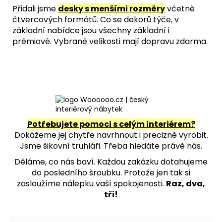
Přidali jsme
desky s menšími rozměry
včetně
čtvercových formátů. Co se dekorů týče, v
základní nabídce jsou všechny základní i
prémiové. Vybrané velikosti mají dopravu zdarma.
Potřebujete pomoci s celým interiérem?
Dokážeme jej chytře navrhnout i precizně vyrobit.
Jsme šikovní truhláři. Třeba hledáte právě nás.
Děláme, co nás baví. Každou zakázku dotahujeme
do posledního šroubku. Protože jen tak si
zasloužíme nálepku vaší spokojenosti.
Raz, dva,
tři!