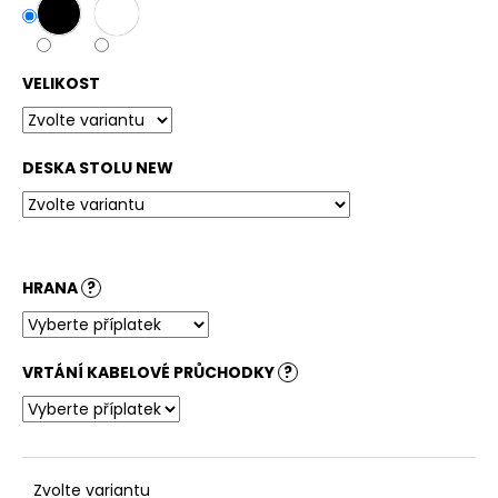
č
u
j
e
VELIKOST
m
e
DESKA STOLU NEW
STOLOVÁ
DESKA
KRUHOVÁ
DUB
DIVOKÝ
PŘÍRODNÍ
HRANA
?
3
880
Kč
VRTÁNÍ KABELOVÉ PRŮCHODKY
?
Zvolte variantu