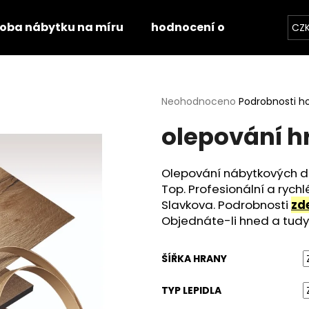
roba nábytku na míru
hodnocení obchodu
k
CZ
Co potřebujete najít?
Průměrné
Neohodnoceno
Podrobnosti h
hodnocení
olepování h
produktu
HLEDAT
je
0,0
z
Olepování nábytkových dí
5
Doporučujeme
Top. Profesionální a rych
hvězdiček.
Slavkova. Podrobnosti
zd
Objednáte-li hned a tudy
ŠÍŘKA HRANY
TYP LEPIDLA
STOLOVÁ DESKA HALIFAX PŘÍRODNÍ
STOLOVÁ DESKA