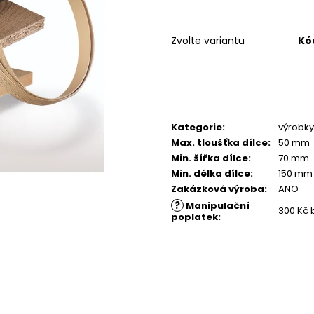
PŘÍRODNÍ
4 380 Kč
4 500 Kč
Zvolte variantu
Kó
Kategorie
:
výrobky 
Max. tloušťka dílce
:
50 mm
Min. šířka dílce
:
70 mm
Min. délka dílce
:
150 mm
Zakázková výroba
:
ANO
?
Manipulační
300 Kč 
poplatek
: