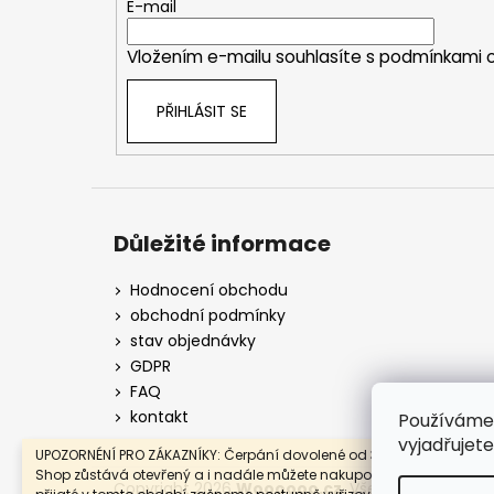
t
E-mail
í
Vložením e-mailu souhlasíte s
podmínkami o
PŘIHLÁSIT SE
Důležité informace
Hodnocení obchodu
obchodní podmínky
stav objednávky
GDPR
FAQ
kontakt
Používáme
vyjadřujet
UPOZORNÉNÍ PRO ZÁKAZNÍKY: Čerpání dovolené od 3. 8. do 9. 8. 2026. 
Shop zůstává otevřený a i nadále můžete nakupovat. Objednávky
Copyright 2026
Woooooo.cz
. Všechna práva vy