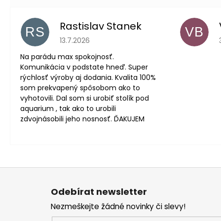
Rastislav Stanek
RS
VB
Hodnocení obchodu je 5 z 5 hvězdiček.
13.7.2026
Na parádu max spokojnosť.
Komunikácia v podstate hneď. Super
rýchlosť výroby aj dodania. Kvalita 100%
som prekvapený spôsobom ako to
vyhotovili. Dal som si urobiť stolík pod
aquarium , tak ako to urobili
zdvojnásobili jeho nosnosť. ĎAKUJEM
Z
á
Odebírat newsletter
p
Nezmeškejte žádné novinky či slevy!
a