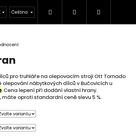
Hledat
Přihlášení
Nákupní
ontakt
K
Čeština
košík
odnocení
ran
lců pro truhláře na olepovacím stroji Ott Tornado
lé olepování nábytkových dílců v Bučovicích u
e
. Cena lepení při dodání vlastní hrany.
, máte oproti standardní ceně slevu 5 %.
 PŮLKRUH NEBRASKA