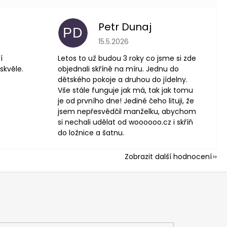
Petr Dunaj
PD
 je 5 z 5 hvězdiček.
Hodnocení obchodu je 5 z 5 hvězdič
15.5.2026
í
Letos to už budou 3 roky co jsme si zde
skvěle.
objednali skříně na míru. Jednu do
dětského pokoje a druhou do jídelny.
Vše stále funguje jak má, tak jak tomu
je od prvního dne! Jediné čeho lituji, že
jsem nepřesvědčil manželku, abychom
si nechali udělat od woooooo.cz i skříň
do ložnice a šatnu.
Zobrazit další hodnocení