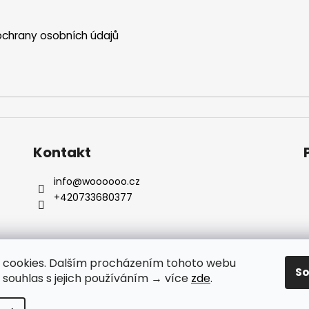
chrany osobních údajů
Kontakt
info
@
woooooo.cz
+420733680377
 cookies. Dalším procházením tohoto webu
S
e souhlas s jejich používáním → více
zde
.
E-
hrazena.
Upravit nastavení cookies