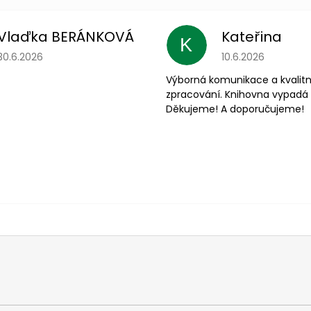
Vlaďka BERÁNKOVÁ
Kateřina
K
Hodnocení obchodu je 5 z 5 hvězdiček.
Hodnocení obchodu
30.6.2026
10.6.2026
Výborná komunikace a kvalitn
zpracování. Knihovna vypadá 
Děkujeme! A doporučujeme!