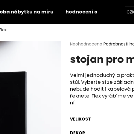
roba nábytku na míru
hodnocení obchodu
k
CZ
Flex
Co potřebujete najít?
Průměrné
Neohodnoceno
Podrobnosti h
hodnocení
stojan pro m
produktu
HLEDAT
je
0,0
z
Velmi jednoduchý a prakt
5
Doporučujeme
stůl. Vyberte si ze zákla
hvězdiček.
nebude hodit i kabelová 
řeknete. Flex vyrábíme ve
ní.
VELIKOST
STOLOVÁ DESKA HALIFAX PŘÍRODNÍ
STOLOVÁ DESKA
DEKOR