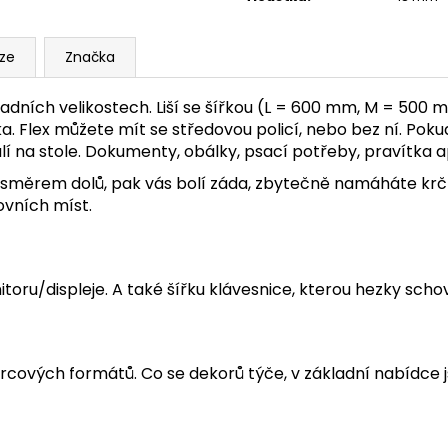
uze
Značka
dních velikostech. Liší se šířkou (L = 600 mm, M = 500 
. Flex můžete mít se středovou policí, nebo bez ní. Pok
álí na stole. Dokumenty, obálky, psací potřeby, pravítka a
 směrem dolů, pak vás bolí záda, zbytečně namáháte krční
ovních míst.
toru/displeje. A také šířku klávesnice, kterou hezky scho
cových formátů. Co se dekorů týče, v základní nabídce j