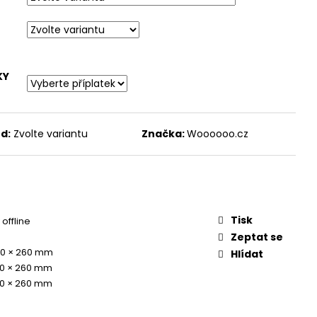
KY
d:
Zvolte variantu
Značka:
Woooooo.cz
Tisk
offline
Zeptat se
00 × 260 mm
Hlídat
00 × 260 mm
00 × 260 mm