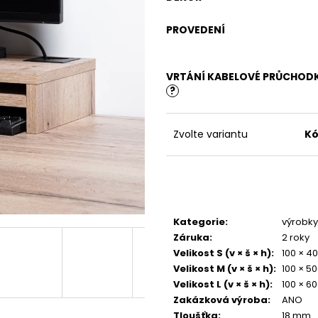
PŘÍRODNÍ
4 380 Kč
4 500 Kč
PROVEDENÍ
VRTÁNÍ KABELOVÉ PRŮCHOD
?
Zvolte variantu
Kó
Kategorie
:
výrobky 
Záruka
:
2 roky
Velikost S (v × š × h)
:
100 × 4
Velikost M (v × š × h)
:
100 × 5
Velikost L (v × š × h)
:
100 × 6
Zakázková výroba
:
ANO
Tloušťka
:
18 mm