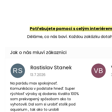
Potřebujete pomoci s celým interiére
Děláme, co nás baví. Každou zakázku dotahu
Rastislav Stanek
RS
VB
Hodnocení obchodu je 5 z 5 hvězdiček.
13.7.2026
Na parádu max spokojnosť.
Komunikácia v podstate hneď. Super
rýchlosť výroby aj dodania. Kvalita 100%
som prekvapený spôsobom ako to
vyhotovili. Dal som si urobiť stolík pod
aquarium , tak ako to urobili