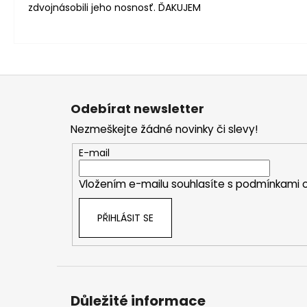
zdvojnásobili jeho nosnosť. ĎAKUJEM
Z
á
Odebírat newsletter
p
Nezmeškejte žádné novinky či slevy!
a
t
E-mail
í
Vložením e-mailu souhlasíte s
podmínkami o
PŘIHLÁSIT SE
Důležité informace