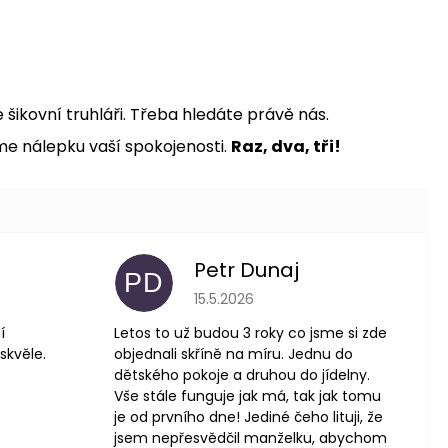
šikovní truhláři. Třeba hledáte právě nás.
me nálepku vaší spokojenosti.
Raz, dva, tři!
Petr Dunaj
PD
 je 5 z 5 hvězdiček.
Hodnocení obchodu je 5 z 5 hvězdič
15.5.2026
í
Letos to už budou 3 roky co jsme si zde
skvěle.
objednali skříně na míru. Jednu do
dětského pokoje a druhou do jídelny.
Vše stále funguje jak má, tak jak tomu
je od prvního dne! Jediné čeho lituji, že
jsem nepřesvědčil manželku, abychom