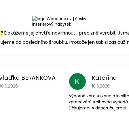
m?
Dokážeme jej chytře navrhnout i precizně vyrobit. Jsme 
jeme do posledního šroubku. Protože jen tak si zaslouží
Vlaďka BERÁNKOVÁ
Kateřina
K
Hodnocení obchodu je 5 z 5 hvězdiček.
Hodnocení obchodu
30.6.2026
10.6.2026
Výborná komunikace a kvalitn
zpracování. Knihovna vypadá 
Děkujeme! A doporučujeme!