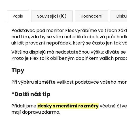
Popis
Související (10)
Hodnocení
Disk
Podstavec pod monitor Flex vyrábíme ve třech zákla
nad tím, zda by se vám nehodila kabelová průchodka
uklidit provozní nepořádek, který se často jen tak v
Většina displejů má nedostatečnou výšku; díváte se
Proto je Flex tolik oblíbeným doplňkem vašich prac
Tipy
Při výběru si změřte velikost podstavce vašeho moni
*Další náš tip
Přidali jsme
desky s menšími rozměry
včetně čtver
mají dopravu zdarma.