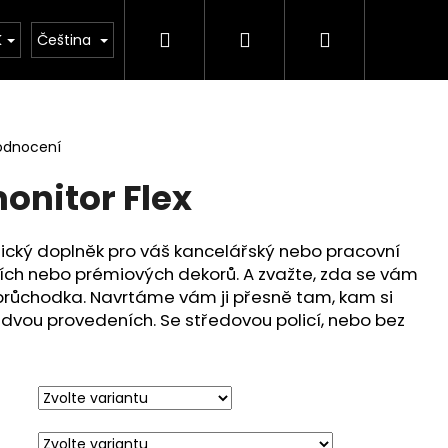
Hledat
Přihlášení
Nákupní
ontakt
K
Čeština
košík
odnocení
onitor Flex
ický doplněk pro váš kancelářský nebo pracovní
dních nebo prémiových dekorů. A zvažte, zda se vám
průchodka. Navrtáme vám ji přesně tam, kam si
 dvou provedeních. Se středovou policí, nebo bez
 OVÁL BARDOLINO