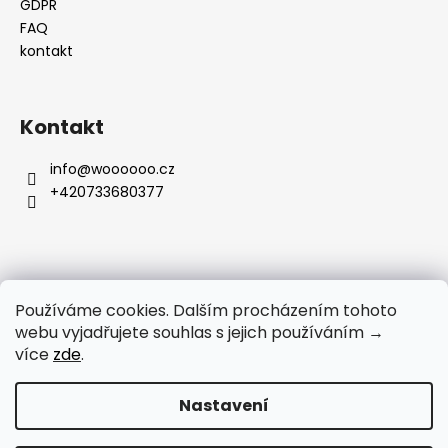
GDPR
FAQ
kontakt
Kontakt
info
@
woooooo.cz
+420733680377
Přijímáme online platby
Používáme cookies. Dalším procházením tohoto
webu vyjadřujete souhlas s jejich používáním →
více
zde
.
Nastavení
UPOZORNÉNÍ PRO ZÁKAZNÍKY: Čerpání dovolené od 3. 8. do 9.
Vytvořil Shoptet
8. 2026. E-Shop zůstává otevřený a i nadále můžete
nakupovat. Objednávky přijaté v tomto období začneme