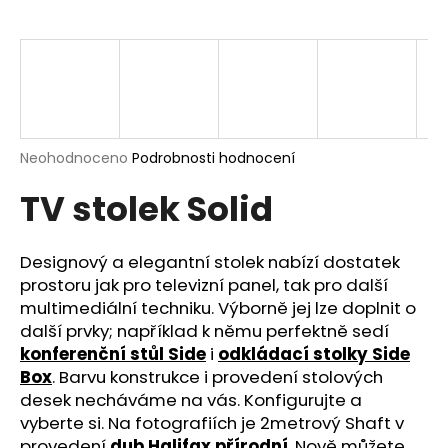
a
j
í
t
?
Průměrné
Neohodnoceno
Podrobnosti hodnocení
hodnocení
TV stolek Solid
produktu
je
HLEDAT
0,0
z
Designový a elegantní stolek nabízí dostatek
5
prostoru jak pro televizní panel, tak pro další
hvězdiček.
multimediální techniku. Výborně jej lze doplnit o
D
další prvky; například k němu perfektně sedí
o
konferenční stůl Side
i
odkládací stolky Side
p
Box
. Barvu konstrukce i provedení stolových
o
desek necháváme na vás. Konfigurujte a
r
vyberte si. Na fotografiích je 2metrový Shaft v
u
provedení
dub Halifax přírodní
. Nově můžete