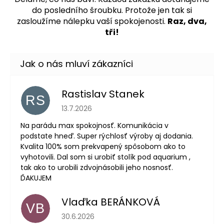
do posledního šroubku. Protože jen tak si
zasloužíme nálepku vaší spokojenosti.
Raz, dva,
tři!
Rastislav Stanek
RS
Hodnocení obchodu je 5 z 5 hvězdiček.
13.7.2026
Na parádu max spokojnosť. Komunikácia v
podstate hneď. Super rýchlosť výroby aj dodania.
Kvalita 100% som prekvapený spôsobom ako to
vyhotovili. Dal som si urobiť stolík pod aquarium ,
tak ako to urobili zdvojnásobili jeho nosnosť.
ĎAKUJEM
Vlaďka BERÁNKOVÁ
VB
Hodnocení obchodu je 5 z 5 hvězdiček.
30.6.2026