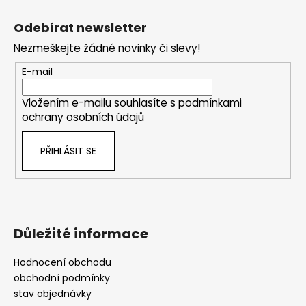
Z
á
Odebírat newsletter
p
Nezmeškejte žádné novinky či slevy!
a
t
E-mail
í
Vložením e-mailu souhlasíte s
podmínkami
ochrany osobních údajů
PŘIHLÁSIT SE
Důležité informace
Hodnocení obchodu
obchodní podmínky
stav objednávky