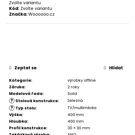
Zvolte variantu
Kód:
Zvolte variantu
Značka:
Woooooo.cz
Zeptat se
Hlídat
Kategorie
:
výrobky offline
Záruka
:
2 roky
Modelová řada
:
Solid
?
železná
Stolová konstrukce
:
?
TV/multimédia
Typ stolu
:
Výška
:
400 mm
Hloubka
:
400 mm
Profil konstrukce
:
30 × 30 mm
Zakázková výroba
:
ANO