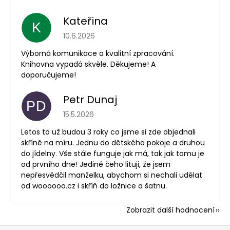
Kateřina
K
Hodnocení obchodu je 5 z 5 hvězdiček.
10.6.2026
Výborná komunikace a kvalitní zpracování.
Knihovna vypadá skvěle. Děkujeme! A
doporučujeme!
Petr Dunaj
PD
Hodnocení obchodu je 5 z 5 hvězdiček.
15.5.2026
Letos to už budou 3 roky co jsme si zde objednali
skříně na míru. Jednu do dětského pokoje a druhou
do jídelny. Vše stále funguje jak má, tak jak tomu je
od prvního dne! Jediné čeho lituji, že jsem
nepřesvědčil manželku, abychom si nechali udělat
od woooooo.cz i skříň do ložnice a šatnu.
Zobrazit další hodnocení