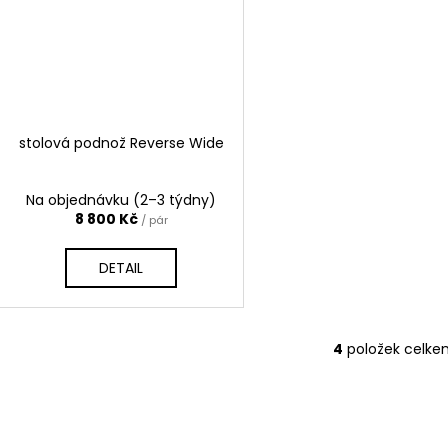
stolová podnož Reverse Wide
Na objednávku (2–3 týdny)
8 800 Kč
/ pár
DETAIL
4
položek celke
O
v
l
á
d