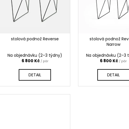
PŘÍRODNÍ
d
4 380 Kč
r
4 500 Kč
u
o
k
d
t
u
ů
k
stolová podnož Reverse
stolová podnož Rev
t
Narrow
ů
Na objednávku (2–3 týdny)
Na objednávku (2–3 
6 800 Kč
6 800 Kč
/ pár
/ pár
DETAIL
DETAIL