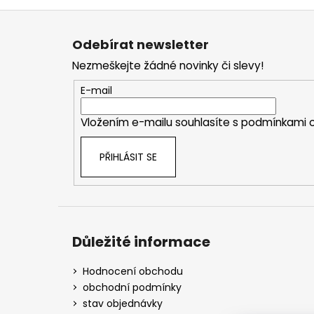
Z
á
Odebírat newsletter
p
Nezmeškejte žádné novinky či slevy!
a
t
E-mail
í
Vložením e-mailu souhlasíte s
podmínkami o
PŘIHLÁSIT SE
Důležité informace
Hodnocení obchodu
obchodní podmínky
stav objednávky