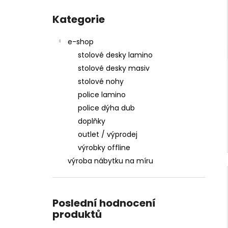
3 600 Kč
l
Přeskočit
kategorie
Kategorie
e-shop
stolové desky lamino
stolové desky masiv
stolové nohy
police lamino
police dýha dub
doplňky
outlet / výprodej
výrobky offline
výroba nábytku na míru
Poslední hodnocení
produktů