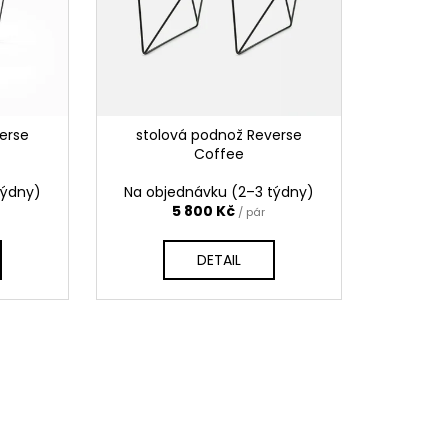
erse
stolová podnož Reverse
Coffee
týdny)
Na objednávku (2–3 týdny)
5 800 Kč
/ pár
DETAIL