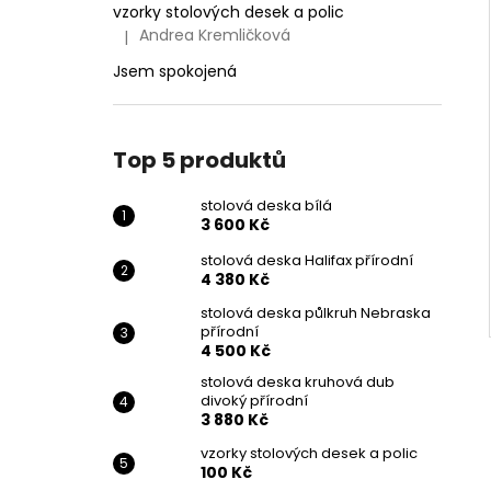
vzorky stolových desek a polic
Andrea Kremličková
|
Hodnocení produktu je 5 z 5 hvězdiček.
Jsem spokojená
Top 5 produktů
stolová deska bílá
3 600 Kč
stolová deska Halifax přírodní
4 380 Kč
stolová deska půlkruh Nebraska
přírodní
4 500 Kč
stolová deska kruhová dub
divoký přírodní
3 880 Kč
vzorky stolových desek a polic
100 Kč