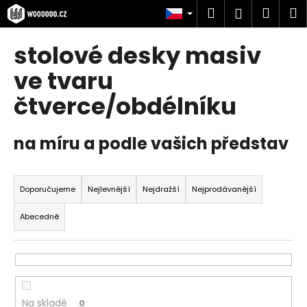
K
Přejít
Hledat
Náku
M
Přihlášen
na
o
obsah
Zpět
Zpět
košík
š
stolové desky masiv
í
C
ve tvaru
k
o
čtverce/obdélníku
p
o
na míru a podle vašich představ
t
ř
Ř
e
a
Doporučujeme
Nejlevnější
Nejdražší
Nejprodávanější
b
z
u
Abecedně
e
j
n
e
í
t
p
e
r
n
Na skladě
0