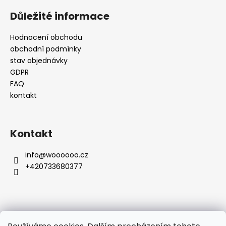
i
s
Důležité informace
u
Hodnocení obchodu
obchodní podmínky
stav objednávky
GDPR
FAQ
kontakt
Kontakt
info
@
woooooo.cz
+420733680377
Přijímáme online platby