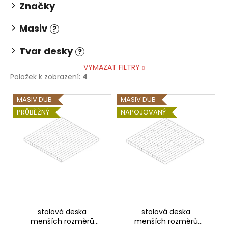
č
Značky
u
j
Masiv
?
e
m
Tvar desky
?
e
VYMAZAT FILTRY
Položek k zobrazení:
4
STOLOVÁ
V
DESKA
MASIV DUB
MASIV DUB
HALIFAX
ý
PRŮBĚŽNÝ
NAPOJOVANÝ
PŘÍRODNÍ
p
4
i
380
Kč
s
p
r
o
d
stolová deska
stolová deska
u
menších rozměrů
menších rozměrů