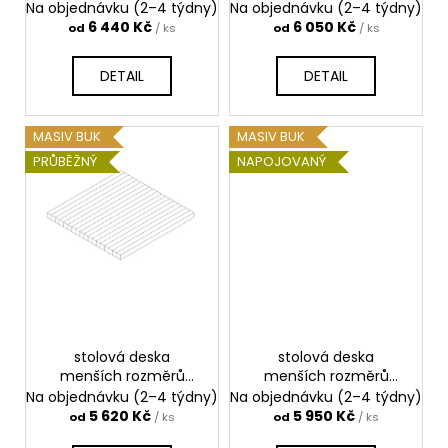
k
masivní dub průběžný
masivní dub
Na objednávku (2–4 týdny)
Na objednávku (2–4 týdny)
t
napojovaný
6 440 Kč
6 050 Kč
od
/ ks
od
/ ks
ů
DETAIL
DETAIL
MASIV BUK
MASIV BUK
PRŮBĚŽNÝ
NAPOJOVANÝ
stolová deska
stolová deska
menších rozměrů
menších rozměrů
masivní buk průběžný
masivní buk
Na objednávku (2–4 týdny)
Na objednávku (2–4 týdny)
napojovaný
5 620 Kč
5 950 Kč
od
/ ks
od
/ ks