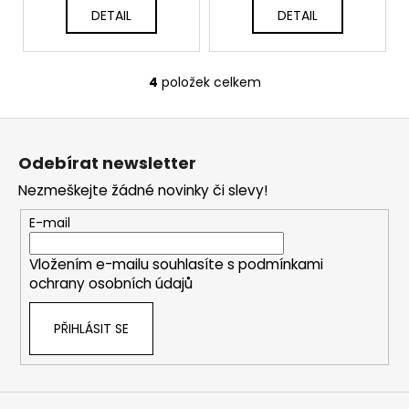
DETAIL
DETAIL
4
položek celkem
O
v
Z
l
á
á
Odebírat newsletter
d
p
a
Nezmeškejte žádné novinky či slevy!
a
c
t
E-mail
í
í
p
Vložením e-mailu souhlasíte s
podmínkami
r
ochrany osobních údajů
v
k
PŘIHLÁSIT SE
y
v
ý
p