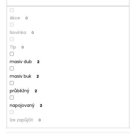
o
a
d
j
Akce
u
0
í
k
t
Novinka
0
t
?
ů
Tip
0
masiv dub
2
HLEDAT
masiv buk
2
průběžný
2
D
o
napojovaný
2
p
o
lze zapůjčit
0
r
u