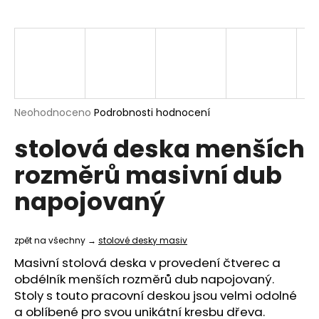
a
j
í
t
?
Průměrné
Neohodnoceno
Podrobnosti hodnocení
hodnocení
stolová deska menších
produktu
je
HLEDAT
rozměrů masivní dub
0,0
z
napojovaný
5
hvězdiček.
D
o
zpět na všechny →
stolové desky masiv
p
Masivní stolová deska v provedení čtverec a
o
obdélník menších rozměrů dub napojovaný.
r
Stoly s touto pracovní deskou jsou velmi odolné
u
a oblíbené pro svou unikátní kresbu dřeva.