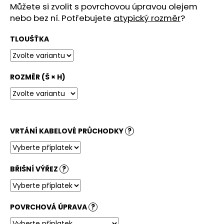
č
Můžete si zvolit s povrchovou úpravou olejem
u
nebo bez ní. Potřebujete
atypický rozměr
?
j
e
TLOUŠŤKA
m
e
ROZMĚR (Š × H)
STOLOVÁ
DESKA
PŮLKRUH
NEBRASKA
PŘÍRODNÍ
VRTÁNÍ KABELOVÉ PRŮCHODKY
?
4
500
Kč
BŘIŠNÍ VÝŘEZ
?
POVRCHOVÁ ÚPRAVA
?