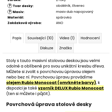
?
obdélník
,
čtverec
Tvar desky
:
?
masiv dub napojovaný
Masiv
:
Materiál
:
spárovka
Zakázková výroba
:
ANO
Popis
Související (10)
Videa (1)
Hodnocení
Diskuze
Značka
Stoly s touto masivní stolovou deskou jsou velmi
odolné a oblíbené pro svou unikátní kresbu dřeva.
Můžete si zvolit s povrchovou úpravou olejem
nebo bez ní. Povrchovou úpravu provádíme
olejem Rubio Monocoat (omrkněte barvy)
, k
dispozici je také
vzorník DELUX Rubio Monocoat
(ten si můžete i půjčit).
Povrchová úprava stolové desky