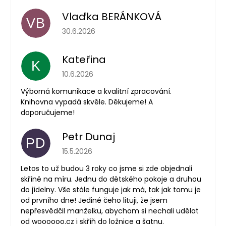
Vlaďka BERÁNKOVÁ
VB
Hodnocení obchodu je 5 z 5 hvězdiček.
30.6.2026
Kateřina
K
Hodnocení obchodu je 5 z 5 hvězdiček.
10.6.2026
Výborná komunikace a kvalitní zpracování.
Knihovna vypadá skvěle. Děkujeme! A
doporučujeme!
Petr Dunaj
PD
Hodnocení obchodu je 5 z 5 hvězdiček.
15.5.2026
Letos to už budou 3 roky co jsme si zde objednali
skříně na míru. Jednu do dětského pokoje a druhou
do jídelny. Vše stále funguje jak má, tak jak tomu je
od prvního dne! Jediné čeho lituji, že jsem
nepřesvědčil manželku, abychom si nechali udělat
od woooooo.cz i skříň do ložnice a šatnu.