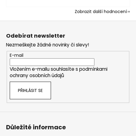
Zobrazit další hodnocení
Z
á
Odebírat newsletter
p
Nezmeškejte žádné novinky či slevy!
a
t
E-mail
í
Vložením e-mailu souhlasíte s
podmínkami
ochrany osobních údajů
PŘIHLÁSIT SE
Důležité informace