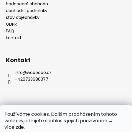
Hodnocení obchodu
obchodní podmínky
stav objednávky
GDPR
FAQ
kontakt
Kontakt
info
@
woooooo.cz
+420733680377
Přijímáme online platby
Používáme cookies. Dalším procházením tohoto
webu vyjadřujete souhlas s jejich používáním →
více
zde
.