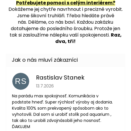
Potřebujete pomoci s celým interiérem?
Dokážeme jej chytře navrhnout i precizně vyrobit.
Jsme šikovní truhláři. Třeba hledáte právě
nás.
Děláme, co nás baví. Každou zakázku
dotahujeme do posledního šroubku. Protože jen
tak si zasloužíme nálepku vaší spokojenosti.
Raz,
dva, tři!
Rastislav Stanek
RS
Hodnocení obchodu je 5 z 5 hvězdiček.
13.7.2026
Na parádu max spokojnosť. Komunikácia v
podstate hneď. Super rýchlosť výroby aj dodania.
Kvalita 100% som prekvapený spôsobom ako to
vyhotovili. Dal som si urobiť stolík pod aquarium ,
tak ako to urobili zdvojnásobili jeho nosnosť.
ĎAKUJEM