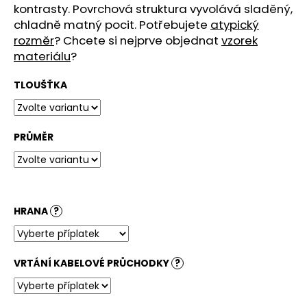
č
kontrasty. Povrchová struktura vyvolává sladěný,
u
chladně matný pocit. Potřebujete
atypický
j
rozměr
? Chcete si nejprve objednat
vzorek
e
materiálu
?
m
e
TLOUŠŤKA
STOLOVÁ
DESKA
PRŮMĚR
OVÁL
BARDOLINO
PŘÍRODNÍ
4
500
Kč
HRANA
?
VRTÁNÍ KABELOVÉ PRŮCHODKY
?