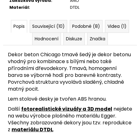
Zakázková výroba
:
ANO
Materiál
:
DTDL
Popis
Související (10)
Podobné (8)
Videa (1)
Hodnocení
Diskuze
Značka
Dekor beton Chicago tmavě šedý je dekor betonu
vhodný pro kombinace s bílými nebo také
přírodními dřevodekory. Tmavá, homogenní
barva se výborně hodí pro barevné kontrasty.
Povrchová struktura vyvolává sladěný, chladně
matný pocit.
Lem stolové desky je tvořen ABS hranou.
Další
fotorealistické vizuály a 3D model
nejdete
na webu výrobce plošného materiálu Egger.
Všechny zobrazované dekory jsou tzv. reprodukce
z
materiálu DTDL
.