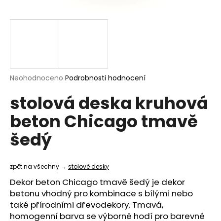
a
j
í
t
?
Průměrné
Neohodnoceno
Podrobnosti hodnocení
hodnocení
stolová deska kruhová
produktu
je
HLEDAT
beton Chicago tmavě
0,0
z
šedý
5
hvězdiček.
D
o
zpět na všechny →
stolové desky
p
Dekor beton Chicago tmavě šedý je dekor
o
betonu vhodný pro kombinace s bílými nebo
r
také přírodními dřevodekory. Tmavá,
u
homogenní barva se výborně hodí pro barevné