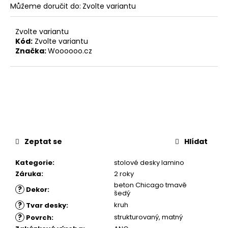
Můžeme doručit do:
Zvolte variantu
Zvolte variantu
Kód:
Zvolte variantu
Značka:
Woooooo.cz
Zeptat se
Hlídat
Kategorie
:
stolové desky lamino
Záruka
:
2 roky
beton Chicago tmavě
?
Dekor
:
šedý
?
kruh
Tvar desky
:
?
strukturovaný
,
matný
Povrch
: