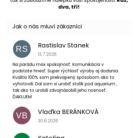
tak si zasloužíme nálepku vaší spokojenosti.
Raz,
dva, tři!
Rastislav Stanek
RS
Hodnocení obchodu je 5 z 5 hvězdiček.
13.7.2026
Na parádu max spokojnosť. Komunikácia v
podstate hneď. Super rýchlosť výroby aj dodania.
Kvalita 100% som prekvapený spôsobom ako to
vyhotovili. Dal som si urobiť stolík pod aquarium ,
tak ako to urobili zdvojnásobili jeho nosnosť.
ĎAKUJEM
Vlaďka BERÁNKOVÁ
VB
Hodnocení obchodu je 5 z 5 hvězdiček.
30.6.2026
Kateřina