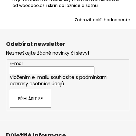
od woooooo.cz i skříň do ložnice a šatnu.
Zobrazit další hodnocení
Z
á
Odebírat newsletter
p
Nezmeškejte žádné novinky či slevy!
a
t
E-mail
í
Vložením e-mailu souhlasíte s
podmínkami
ochrany osobních údajů
PŘIHLÁSIT SE
Důležité informace