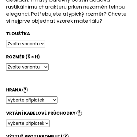
č
rustikálnímu charakteru prken nezaměnitelnou
u
eleganci. Potřebujete
atypický rozměr
? Chcete
j
e
si nejprve objednat
vzorek materiálu
?
m
e
TLOUŠŤKA
STOLOVÁ
ROZMĚR (Š × H)
DESKA
KRUHOVÁ
BARDOLINO
PŘÍRODNÍ
3
880
HRANA
?
Kč
VRTÁNÍ KABELOVÉ PRŮCHODKY
?
VÝZTUŽ PROTI PROHNUTÍ
?