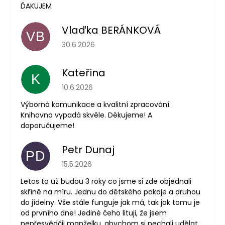
ĎAKUJEM
Vlaďka BERÁNKOVÁ
VB
Hodnocení obchodu je 5 z 5 hvězdiček.
30.6.2026
Kateřina
K
Hodnocení obchodu je 5 z 5 hvězdiček.
10.6.2026
Výborná komunikace a kvalitní zpracování.
Knihovna vypadá skvěle. Děkujeme! A
doporučujeme!
Petr Dunaj
PD
Hodnocení obchodu je 5 z 5 hvězdiček.
15.5.2026
Letos to už budou 3 roky co jsme si zde objednali
skříně na míru. Jednu do dětského pokoje a druhou
do jídelny. Vše stále funguje jak má, tak jak tomu je
od prvního dne! Jediné čeho lituji, že jsem
nepřesvědčil manželku, abychom si nechali udělat