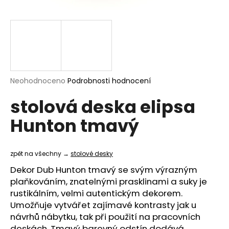
a
j
í
t
?
Průměrné
Neohodnoceno
Podrobnosti hodnocení
hodnocení
stolová deska elipsa
produktu
je
HLEDAT
Hunton tmavý
0,0
z
5
hvězdiček.
zpět na všechny →
stolové desky
D
Dekor Dub Hunton tmavý se svým výrazným
o
plaňkováním, znatelnými prasklinami a suky je
p
rustikálním, velmi autentickým dekorem.
o
Umožňuje vytvářet zajímavé kontrasty jak u
r
návrhů nábytku, tak při použití na pracovních
u
deskách. Tmavý barevný odstín dodává