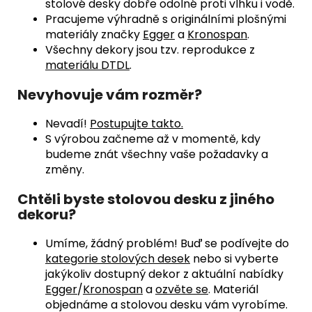
stolové desky dobře odolné proti vlhku i vodě.
Pracujeme výhradně s originálními plošnými
materiály značky
Egger
a
Kronospan
.
Všechny dekory jsou tzv. reprodukce z
materiálu DTDL
.
Nevyhovuje vám rozměr?
Nevadí!
Postupujte takto.
S výrobou začneme až v momentě, kdy
budeme znát všechny vaše požadavky a
změny.
Chtěli byste stolovou desku z jiného
dekoru?
Umíme, žádný problém! Buď se podívejte do
kategorie stolových desek
nebo si vyberte
jakýkoliv dostupný dekor z aktuální nabídky
Egger
/
Kronospan
a
ozvěte se
.
Materiál
objednáme a stolovou desku vám vyrobíme.