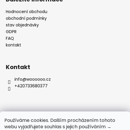
Hodnocení obchodu
obchodní podmínky
stav objednávky
GDPR
FAQ
kontakt
Kontakt
info
@
woooooo.cz
+420733680377
Přijímáme online platby
Používáme cookies. Dalším procházením tohoto
webu vyjadřujete souhlas s jejich používáním →