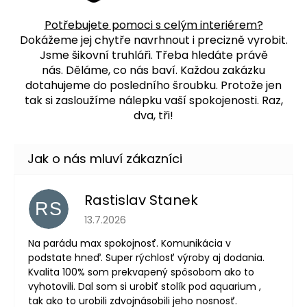
Potřebujete pomoci s celým interiérem?
Dokážeme jej chytře navrhnout i precizně vyrobit.
Jsme šikovní truhláři. Třeba hledáte právě
nás.
Děláme, co nás baví. Každou zakázku
dotahujeme do posledního šroubku. Protože jen
tak si zasloužíme nálepku vaší spokojenosti. Raz,
dva, tři!
Rastislav Stanek
RS
Hodnocení obchodu je 5 z 5 hvězdiček.
13.7.2026
Na parádu max spokojnosť. Komunikácia v
podstate hneď. Super rýchlosť výroby aj dodania.
Kvalita 100% som prekvapený spôsobom ako to
vyhotovili. Dal som si urobiť stolík pod aquarium ,
tak ako to urobili zdvojnásobili jeho nosnosť.