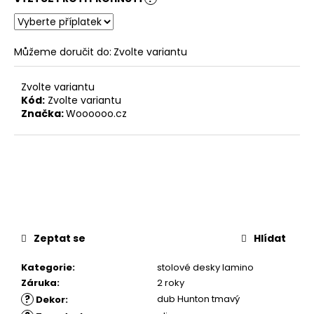
Můžeme doručit do:
Zvolte variantu
Zvolte variantu
Kód:
Zvolte variantu
Značka:
Woooooo.cz
Zeptat se
Hlídat
Kategorie
:
stolové desky lamino
Záruka
:
2 roky
?
dub Hunton tmavý
Dekor
: