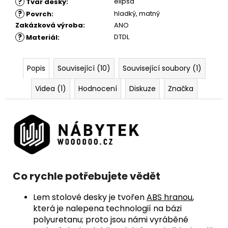
?
elipsa
Tvar desky
:
?
hladký
,
matný
Povrch
:
Zakázková výroba
:
ANO
?
DTDL
Materiál
:
Popis
Související (10)
Související soubory (1)
Videa (1)
Hodnocení
Diskuze
Značka
Co rychle potřebujete vědět
Lem stolové desky je tvořen
ABS hranou
,
která je nalepena technologií na bázi
polyuretanu; proto jsou námi vyráběné