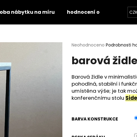
roba nábytku na míru
hodnocení obchodu
k
CZ
Co potřebujete najít?
Průměrné
Neohodnoceno
Podrobnosti h
hodnocení
barová židle
produktu
HLEDAT
je
0,0
z
Barová židle v minimalis
5
Doporučujeme
pohodlná, stabilní i funk
hvězdiček.
umístěna výše; je tak mož
konferenčnímu stolu
Side
BARVA KONSTRUKCE
STOLOVÁ DESKA HALIFAX PŘÍRODNÍ
STOLOVÁ DESKA