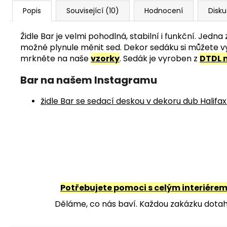
Popis
Související (10)
Hodnocení
Disk
Židle Bar je velmi pohodlná, stabilní i funkční. Jed
možné plynule měnit sed. Dekor sedáku si můžete vyb
mrkněte na naše
vzorky
. Sedák je vyroben z
DTDL 
Bar na našem Instagramu
židle Bar se sedací deskou v dekoru dub Halifax
Potřebujete pomoci s celým interiére
Děláme, co nás baví. Každou zakázku dotahu