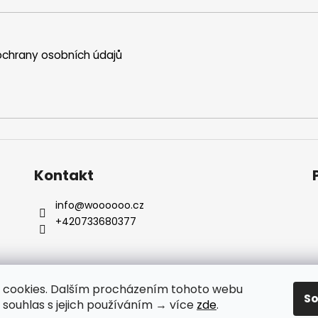
chrany osobních údajů
Kontakt
info
@
woooooo.cz
+420733680377
 cookies. Dalším procházením tohoto webu
S
e souhlas s jejich používáním → více
zde
.
E-