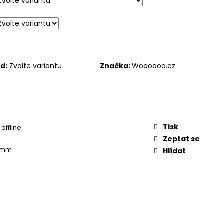
d:
Zvolte variantu
Značka:
Woooooo.cz
Tisk
offline
Zeptat se
0 mm
Hlídat
m