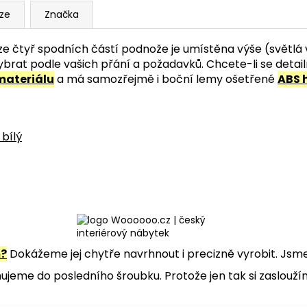
uze
Značka
na ze čtyř spodních částí podnože je umístěna výše (světl
rat podle vašich přání a požadavků. Chcete-li se detailně
materiálu
a má samozřejmě i boční lemy ošetřené
ABS 
 bílý
m?
Dokážeme jej chytře navrhnout i precizně vyrobit. Jsme 
jeme do posledního šroubku. Protože jen tak si zaslouží