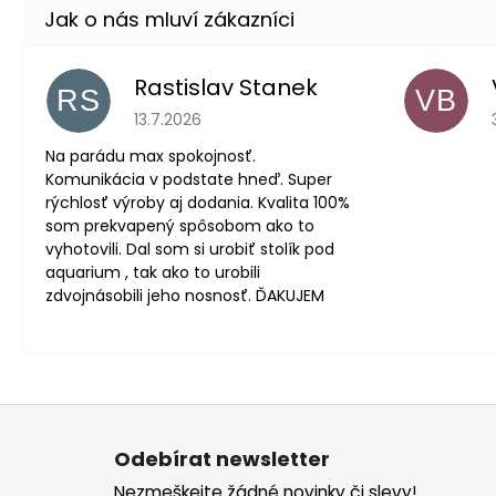
Rastislav Stanek
RS
VB
Hodnocení obchodu je 5 z 5 hvězdiček.
13.7.2026
Na parádu max spokojnosť.
Komunikácia v podstate hneď. Super
rýchlosť výroby aj dodania. Kvalita 100%
som prekvapený spôsobom ako to
vyhotovili. Dal som si urobiť stolík pod
aquarium , tak ako to urobili
zdvojnásobili jeho nosnosť. ĎAKUJEM
Z
á
Odebírat newsletter
p
Nezmeškejte žádné novinky či slevy!