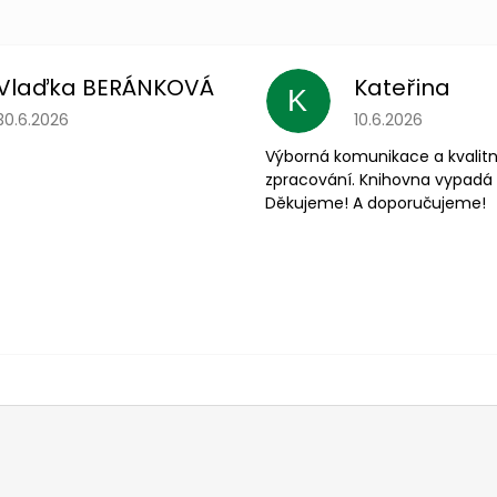
Vlaďka BERÁNKOVÁ
Kateřina
K
Hodnocení obchodu je 5 z 5 hvězdiček.
Hodnocení obchodu
30.6.2026
10.6.2026
Výborná komunikace a kvalitn
zpracování. Knihovna vypadá 
Děkujeme! A doporučujeme!