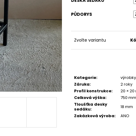
PŘÍRODNÍ
DESKA SEDÁKU
4 380 Kč
3 880 Kč
PŮDORYS
Zvolte variantu
Kó
Kategorie
:
výrobky 
Záruka
:
2 roky
Profil konstrukce
:
20 × 2
Celková výška
:
750 m
Tloušťka desky
18 mm
sedáku
:
Zakázková výroba
:
ANO