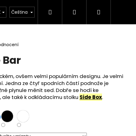
Hledat
Přihlášení
Nákupní
ontakt
K
Čeština
košík
odnocení
 Bar
tickém, ovšem velmi populárním designu. Je velmi
ční. Jedna ze čtyř spodních částí podnože je
né plynule měnit sed. Dobře se hodí ke
, ale také k odkládacímu stolku
Side Box
.
 KRUHOVÁ DUB DIVOKÝ