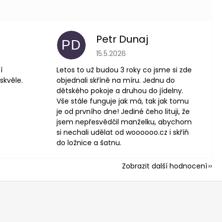
Petr Dunaj
PD
 je 5 z 5 hvězdiček.
Hodnocení obchodu je 5 z 5 hvězdič
15.5.2026
í
Letos to už budou 3 roky co jsme si zde
skvěle.
objednali skříně na míru. Jednu do
dětského pokoje a druhou do jídelny.
Vše stále funguje jak má, tak jak tomu
je od prvního dne! Jediné čeho lituji, že
jsem nepřesvědčil manželku, abychom
si nechali udělat od woooooo.cz i skříň
do ložnice a šatnu.
Zobrazit další hodnocení