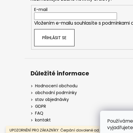
a
t
E-mail
í
Vložením e-mailu souhlasíte s
podmínkami o
PŘIHLÁSIT SE
Důležité informace
Hodnocení obchodu
obchodní podmínky
stav objednávky
GDPR
FAQ
kontakt
Používáme
vyjadřujet
UPOZORNÉNÍ PRO ZÁKAZNÍKY: Čerpání dovolené od 3. 8. do 9. 8. 2026. 