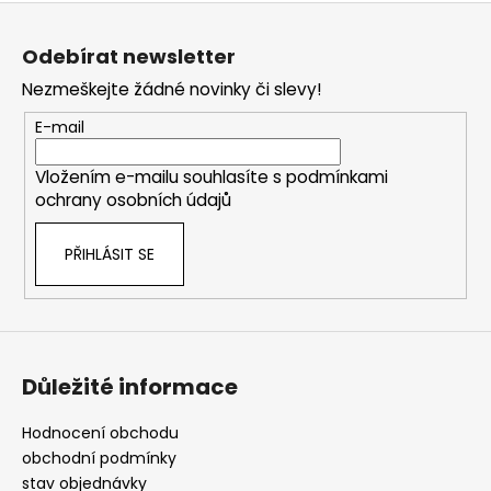
Z
á
Odebírat newsletter
p
Nezmeškejte žádné novinky či slevy!
a
t
E-mail
í
Vložením e-mailu souhlasíte s
podmínkami
ochrany osobních údajů
PŘIHLÁSIT SE
Důležité informace
Hodnocení obchodu
obchodní podmínky
stav objednávky