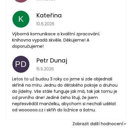
Kateřina
K
Hodnocení obchodu je 5 z 5 hvězdiček.
10.6.2026
Výborná komunikace a kvalitní zpracování.
Knihovna vypadá skvěle. Děkujeme! A
doporučujeme!
Petr Dunaj
PD
Hodnocení obchodu je 5 z 5 hvězdiček.
15.5.2026
Letos to už budou 3 roky co jsme si zde objednali
skříně na míru. Jednu do dětského pokoje a druhou
do jídelny. Vše stále funguje jak má, tak jak tomu je
od prvního dne! Jediné čeho lituji, že jsem
nepřesvědčil manželku, abychom si nechali udělat
od woooooo.cz i skříň do ložnice a šatnu.
Zobrazit další hodnocení