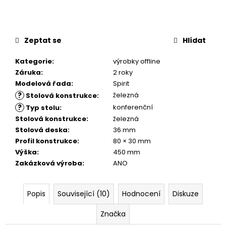
Zeptat se
Hlídat
Kategorie
:
výrobky offline
Záruka
:
2 roky
Modelová řada
:
Spirit
?
železná
Stolová konstrukce
:
?
konferenční
Typ stolu
:
Stolová konstrukce
:
železná
Stolová deska
:
36 mm
Profil konstrukce
:
80 × 30 mm
Výška
:
450 mm
Zakázková výroba
:
ANO
Popis
Související (10)
Hodnocení
Diskuze
Značka