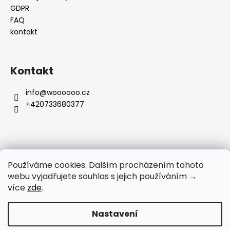
GDPR
FAQ
kontakt
Kontakt
info
@
woooooo.cz
+420733680377
Přijímáme online platby
Používáme cookies. Dalším procházením tohoto
webu vyjadřujete souhlas s jejich používáním →
více
zde
.
Nastavení
UPOZORNÉNÍ PRO ZÁKAZNÍKY: Čerpání dovolené od 3. 8. do 9.
Vytvořil Shoptet
8. 2026. E-Shop zůstává otevřený a i nadále můžete