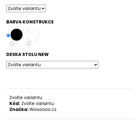
č
u
j
e
BARVA KONSTRUKCE
m
e
VZORKY
DESKA STOLU NEW
STOLOVÝCH
DESEK
A
POLIC
100
Kč
Zvolte variantu
Kód:
Zvolte variantu
Značka:
Woooooo.cz