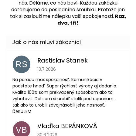
nás.
Děláme, co nás baví. Každou zakázku
dotahujeme do posledního šroubku. Protože jen
tak si zasloužíme nálepku vaší spokojenosti.
Raz,
dva, tři!
Rastislav Stanek
RS
Hodnocení obchodu je 5 z 5 hvězdiček.
13.7.2026
Na parádu max spokojnosť. Komunikácia v
podstate hneď. Super rýchlosť výroby aj dodania.
Kvalita 100% som prekvapený spôsobom ako to
vyhotovili. Dal som si urobiť stolík pod aquarium ,
tak ako to urobili zdvojnásobili jeho nosnosť.
ĎAKUJEM
Vlaďka BERÁNKOVÁ
VB
Hodnocení obchodu je 5 z 5 hvězdiček.
30.6.2026