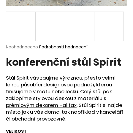
a
j
í
t
?
Průměrné
Neohodnoceno
Podrobnosti hodnocení
hodnocení
konferenční stůl Spirit
produktu
je
HLEDAT
0,0
z
Stůl Spirit vás zaujme výraznou, přesto velmi
5
lehce působící designovou podnoží, kterou
hvězdiček.
finišujeme v matu nebo lesku. Celý stůl pak
D
zaklopíme stylovou deskou z materiálu s
o
prémiovým dekorem Halifax
. Stůl Spirit si najde
p
místo jak u vás doma, tak například v kanceláři
o
či obchodní provozovně.
r
u
VELIKOST