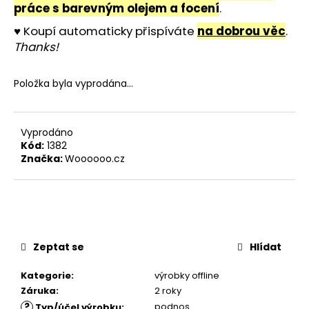
č
práce s barevným olejem a focení
.
u
♥ Koupí automaticky přispíváte
na dobrou věc
.
j
e
Thanks!
m
e
Položka byla vyprodána…
STOLOVÁ
DESKA
Vyprodáno
BARDOLINO
Kód:
1382
PŘÍRODNÍ
Značka:
Woooooo.cz
4
380
Kč
Zeptat se
Hlídat
Kategorie
:
výrobky offline
Záruka
:
2 roky
?
podnos
Typ/účel výrobku
: