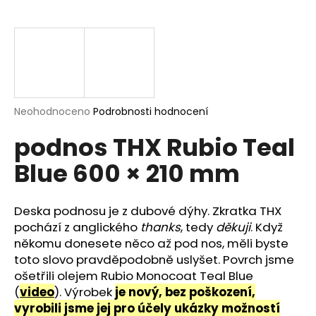
a
j
í
t
?
Průměrné
Neohodnoceno
Podrobnosti hodnocení
hodnocení
podnos THX Rubio Teal
produktu
je
HLEDAT
Blue 600 × 210 mm
0,0
z
5
hvězdiček.
Deska podnosu je z dubové dýhy. Zkratka THX
D
pochází z anglického
thanks
, tedy
děkuji
. Když
o
někomu donesete něco až pod nos, měli byste
p
toto slovo pravděpodobně uslyšet. Povrch jsme
o
ošetřili olejem Rubio Monocoat Teal Blue
r
(
video
). Výrobek
je nový, bez poškození,
u
vyrobili jsme jej pro účely ukázky možností