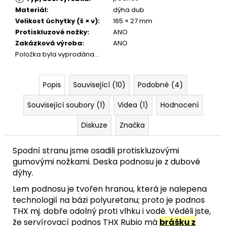
Materiál
:
dýha dub
Velikost úchytky (š × v)
:
165 × 27 mm
Protiskluzové nožky
:
ANO
Zakázková výroba
:
ANO
Položka byla vyprodána…
Popis
Související (10)
Podobné (4)
Související soubory (1)
Videa (1)
Hodnocení
Diskuze
Značka
Spodní stranu jsme osadili protiskluzovými
gumovými nožkami. Deska podnosu je z dubové
dýhy.
Lem podnosu je tvořen hranou, která je nalepena
technologií na bázi polyuretanu; proto je podnos
THX mj. dobře odolný proti vlhku i vodě. Věděli jste,
že servírovací podnos THX Rubio má
brášku z