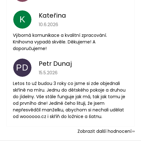
Kateřina
K
Hodnocení obchodu je 5 z 5 hvězdiček.
10.6.2026
Výborná komunikace a kvalitní zpracování.
Knihovna vypadá skvěle. Děkujeme! A
doporučujeme!
Petr Dunaj
PD
Hodnocení obchodu je 5 z 5 hvězdiček.
15.5.2026
Letos to už budou 3 roky co jsme si zde objednali
skříně na míru. Jednu do dětského pokoje a druhou
do jídelny. Vše stále funguje jak má, tak jak tomu je
od prvního dne! Jediné čeho lituji, že jsem
nepřesvědčil manželku, abychom si nechali udělat
od woooooo.cz i skříň do ložnice a šatnu.
Zobrazit další hodnocení