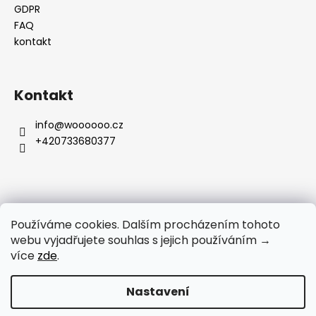
GDPR
FAQ
kontakt
Kontakt
info
@
woooooo.cz
+420733680377
Přijímáme online platby
Používáme cookies. Dalším procházením tohoto
webu vyjadřujete souhlas s jejich používáním →
více
zde
.
Nastavení
UPOZORNÉNÍ PRO ZÁKAZNÍKY: Čerpání dovolené od 3. 8. do 9.
Vytvořil Shoptet
8. 2026. E-Shop zůstává otevřený a i nadále můžete