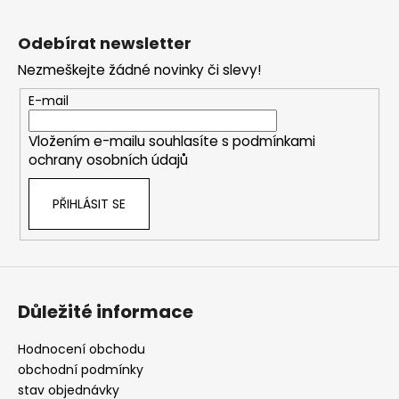
Z
á
Odebírat newsletter
p
Nezmeškejte žádné novinky či slevy!
a
t
E-mail
í
Vložením e-mailu souhlasíte s
podmínkami
ochrany osobních údajů
PŘIHLÁSIT SE
Důležité informace
Hodnocení obchodu
obchodní podmínky
stav objednávky