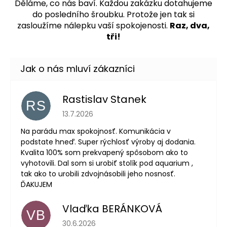
Děláme, co nás baví. Každou zakázku dotahujeme
do posledního šroubku. Protože jen tak si
zasloužíme nálepku vaší spokojenosti.
Raz, dva,
tři!
Rastislav Stanek
RS
Hodnocení obchodu je 5 z 5 hvězdiček.
13.7.2026
Na parádu max spokojnosť. Komunikácia v
podstate hneď. Super rýchlosť výroby aj dodania.
Kvalita 100% som prekvapený spôsobom ako to
vyhotovili. Dal som si urobiť stolík pod aquarium ,
tak ako to urobili zdvojnásobili jeho nosnosť.
ĎAKUJEM
Vlaďka BERÁNKOVÁ
VB
Hodnocení obchodu je 5 z 5 hvězdiček.
30.6.2026