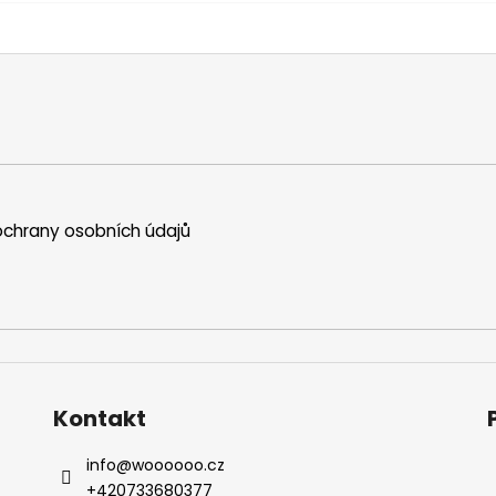
chrany osobních údajů
Kontakt
info
@
woooooo.cz
+420733680377