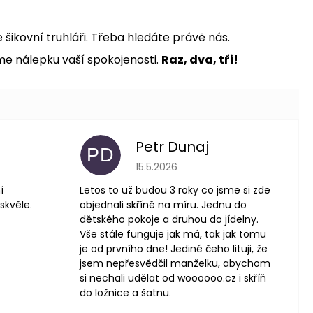
šikovní truhláři. Třeba hledáte právě nás.
me nálepku vaší spokojenosti.
Raz, dva, tři!
Petr Dunaj
PD
 je 5 z 5 hvězdiček.
Hodnocení obchodu je 5 z 5 hvězdič
15.5.2026
í
Letos to už budou 3 roky co jsme si zde
skvěle.
objednali skříně na míru. Jednu do
dětského pokoje a druhou do jídelny.
Vše stále funguje jak má, tak jak tomu
je od prvního dne! Jediné čeho lituji, že
jsem nepřesvědčil manželku, abychom
si nechali udělat od woooooo.cz i skříň
do ložnice a šatnu.