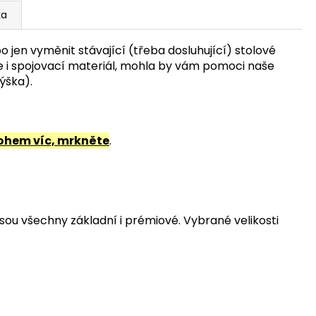
ka
o jen vyměnit stávající (třeba dosluhující) stolové
te i spojovací materiál, mohla by vám pomoci naše
výška).
hem víc, mrkněte
.
sou všechny základní i prémiové. Vybrané velikosti