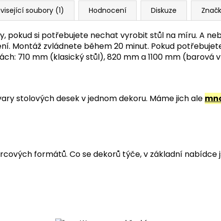
visející soubory (1)
Hodnocení
Diskuze
Znač
, pokud si potřebujete nechat vyrobit stůl na míru. A neb
alení. Montáž zvládnete během 20 minut. Pokud potřebuje
ýškách: 710 mm (klasický stůl), 820 mm a 1100 mm (barová 
 tvary stolových desek v jednom dekoru. Máme jich ale
mno
cových formátů. Co se dekorů týče, v základní nabídce j