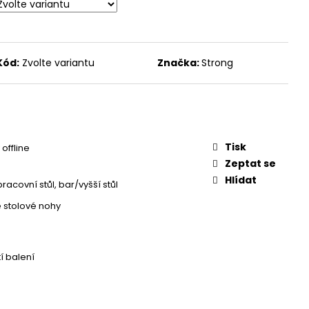
Kód:
Zvolte variantu
Značka:
Strong
Tisk
offline
Zeptat se
Hlídat
pracovní stůl, bar/vyšší stůl
é stolové nohy
í balení