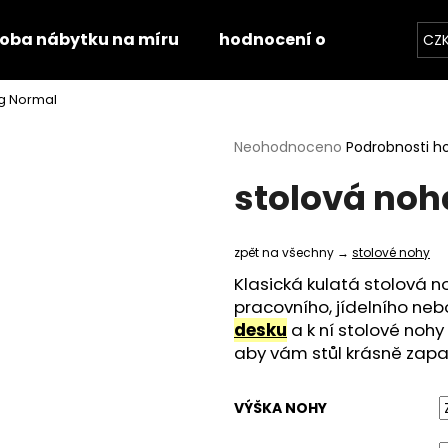
roba nábytku na míru
hodnocení obchodu
k
CZ
ng Normal
Co potřebujete najít?
Průměrné
Neohodnoceno
Podrobnosti h
hodnocení
stolová noh
produktu
HLEDAT
je
0,0
z
zpět na všechny →
stolové nohy
5
Doporučujeme
hvězdiček.
Klasická kulatá stolová 
pracovního, jídelního neb
desku
a k ní stolové noh
aby vám stůl krásně zapad
VÝŠKA NOHY
STOLOVÁ DESKA HALIFAX PŘÍRODNÍ
STOLOVÁ DESKA