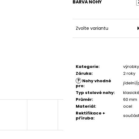
PŘÍRODNÍ
BARVA NOHY
4 380 Kč
4 500 Kč
Zvolte variantu
Kategorie
:
výrobky 
Záruka
:
2 roky
?
Nohy vhodné
jídelní/
pro
:
Typ stolové nohy
:
klasick
Průměr
:
60 mm
Materiál
:
ocel
Rektifikace +
součást
příruba
: