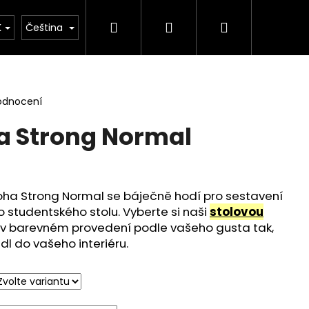
Hledat
Přihlášení
Nákupní
ontakt
K
Čeština
košík
odnocení
a Strong Normal
noha Strong Normal se báječně hodí pro sestavení
o studentského stolu. Vyberte si naši
stolovou
y v barevném provedení podle vašeho gusta tak,
l do vašeho interiéru.
 PŮLKRUH NEBRASKA