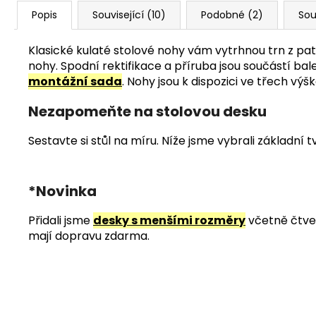
Popis
Související (10)
Podobné (2)
Sou
Klasické kulaté stolové nohy vám vytrhnou trn z paty
nohy. Spodní rektifikace a příruba jsou součástí b
montážní sada
. Nohy jsou k dispozici ve třech v
Nezapomeňte na stolovou desku
Sestavte si stůl na míru. Níže jsme vybrali základní
*Novinka
Přidali jsme
desky s menšími rozměry
včetně čtver
mají dopravu zdarma.