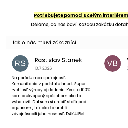
Potřebujete pomoci s celým interiére
Děláme, co nás baví. Každou zakázku dotahu
Rastislav Stanek
RS
VB
Hodnocení obchodu je 5 z 5 hvězdiček.
13.7.2026
Na parádu max spokojnosť.
Komunikácia v podstate hneď. Super
rýchlosť výroby aj dodania. Kvalita 100%
som prekvapený spôsobom ako to
vyhotovili. Dal som si urobiť stolík pod
aquarium , tak ako to urobili
zdvojnásobili jeho nosnosť. ĎAKUJEM