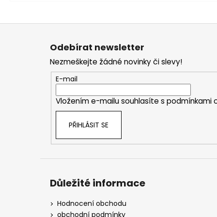
Z
á
Odebírat newsletter
p
Nezmeškejte žádné novinky či slevy!
a
t
E-mail
í
Vložením e-mailu souhlasíte s
podmínkami o
PŘIHLÁSIT SE
Důležité informace
Hodnocení obchodu
obchodní podmínky