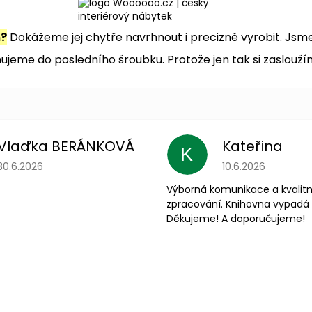
m?
Dokážeme jej chytře navrhnout i precizně vyrobit. Jsme 
jeme do posledního šroubku. Protože jen tak si zaslouží
Vlaďka BERÁNKOVÁ
Kateřina
K
Hodnocení obchodu je 5 z 5 hvězdiček.
Hodnocení obchodu
30.6.2026
10.6.2026
Výborná komunikace a kvalitn
zpracování. Knihovna vypadá 
Děkujeme! A doporučujeme!