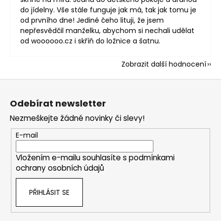
do jídelny. Vše stále funguje jak má, tak jak tomu je
od prvního dne! Jediné čeho lituji, že jsem
nepřesvědčil manželku, abychom si nechali udělat
od woooooo.cz i skříň do ložnice a šatnu.
Zobrazit další hodnocení
Z
á
Odebírat newsletter
p
Nezmeškejte žádné novinky či slevy!
a
t
E-mail
í
Vložením e-mailu souhlasíte s
podmínkami
ochrany osobních údajů
PŘIHLÁSIT SE