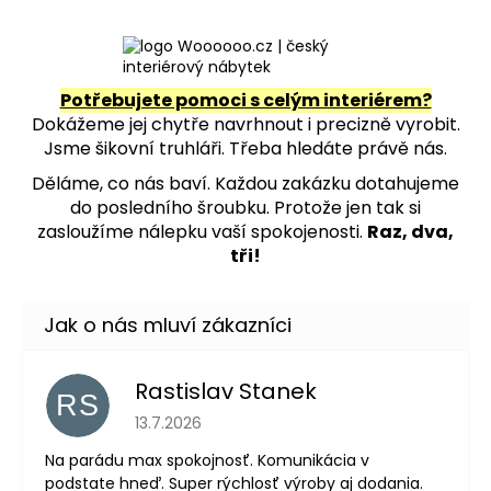
Potřebujete pomoci s celým interiérem?
Dokážeme jej chytře navrhnout i precizně vyrobit.
Jsme šikovní truhláři. Třeba hledáte právě nás.
Děláme, co nás baví. Každou zakázku dotahujeme
do posledního šroubku. Protože jen tak si
zasloužíme nálepku vaší spokojenosti.
Raz, dva,
tři!
Rastislav Stanek
RS
Hodnocení obchodu je 5 z 5 hvězdiček.
13.7.2026
Na parádu max spokojnosť. Komunikácia v
podstate hneď. Super rýchlosť výroby aj dodania.