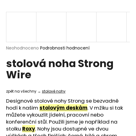
a
j
í
t
?
Průměrné
Neohodnoceno
Podrobnosti hodnocení
hodnocení
stolová noha Strong
produktu
je
HLEDAT
Wire
0,0
z
5
hvězdiček.
zpět na všechny →
stolové nohy
D
Designové stolové nohy Strong se bezvadně
o
hodí k našim
stolovým deskám
. V mžiku si tak
p
můžete vykouzlit jídelní, pracovní nebo
o
konferenční stůl. Použili jsme je například na
r
stolku
Roxy
. Nohy jsou dostupné ve dvou
u
výškách a třech finiších: černá, bílá a chrom.