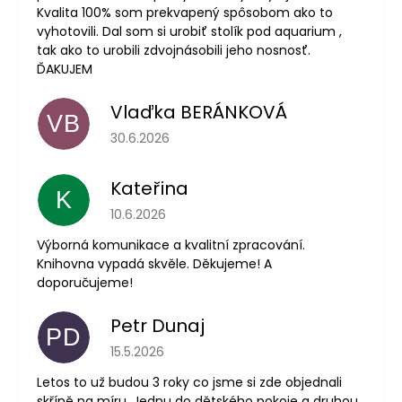
Kvalita 100% som prekvapený spôsobom ako to
vyhotovili. Dal som si urobiť stolík pod aquarium ,
tak ako to urobili zdvojnásobili jeho nosnosť.
ĎAKUJEM
Vlaďka BERÁNKOVÁ
VB
Hodnocení obchodu je 5 z 5 hvězdiček.
30.6.2026
Kateřina
K
Hodnocení obchodu je 5 z 5 hvězdiček.
10.6.2026
Výborná komunikace a kvalitní zpracování.
Knihovna vypadá skvěle. Děkujeme! A
doporučujeme!
Petr Dunaj
PD
Hodnocení obchodu je 5 z 5 hvězdiček.
15.5.2026
Letos to už budou 3 roky co jsme si zde objednali
skříně na míru. Jednu do dětského pokoje a druhou