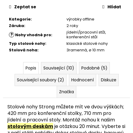
Zeptat se
Hlídat
Kategorie
:
výrobky offline
Záruka
:
2 roky
jídelní/pracovní stůl,
?
Nohy vhodné pro
:
konferenční stůl
Typ stolové nohy
:
klasické stolové nohy
Stolová noha
:
3ramenná, ø 10 mm
Popis
Související (10)
Podobné (5)
Související soubory (2)
Hodnocení
Diskuze
Značka
Stolové nohy Strong můžete mít ve dvou výškách;
420 mm pro konferenční stolky, 710 mm pro
jídelní a pracovní stoly. Montáž nohou k našim
stolovým deskám
je otázkou 20 minut. Vyberte si
z naší stálé nabídky dekor stolové desky, barevný