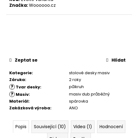
Značka:
Woooooo.cz
Zeptat se
Hlídat
Kategorie
:
stolové desky masiv
Záruka
:
2 roky
?
půlkruh
Tvar desky
:
?
masiv dub průběžný
Masiv
:
Materiál
:
spárovka
Zakázková výroba
:
ANO
Popis
Související (10)
Videa (1)
Hodnocení