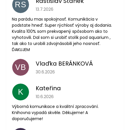
Rastislav Stanek
RS
Hodnocení obchodu je 5 z 5 hvězdiček.
13.7.2026
Na parádu max spokojnosť. Komunikácia v
podstate hneď. Super rýchlosť výroby aj dodania.
Kvalita 100% som prekvapený spôsobom ako to
vyhotovili. Dal som si urobiť stolík pod aquarium ,
tak ako to urobili zdvojnásobili jeho nosnosť.
ĎAKUJEM
Vlaďka BERÁNKOVÁ
VB
Hodnocení obchodu je 5 z 5 hvězdiček.
30.6.2026
Kateřina
K
Hodnocení obchodu je 5 z 5 hvězdiček.
10.6.2026
Výborná komunikace a kvalitní zpracování.
Knihovna vypadá skvěle. Děkujeme! A
doporučujeme!