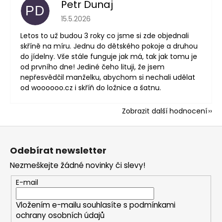
Petr Dunaj
PD
Hodnocení obchodu je 5 z 5 hvězdiček.
15.5.2026
Letos to už budou 3 roky co jsme si zde objednali
skříně na míru. Jednu do dětského pokoje a druhou
do jídelny. Vše stále funguje jak má, tak jak tomu je
od prvního dne! Jediné čeho lituji, že jsem
nepřesvědčil manželku, abychom si nechali udělat
od woooooo.cz i skříň do ložnice a šatnu.
Zobrazit další hodnocení
Z
á
Odebírat newsletter
p
Nezmeškejte žádné novinky či slevy!
a
t
E-mail
í
Vložením e-mailu souhlasíte s
podmínkami
ochrany osobních údajů