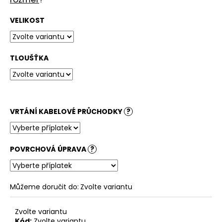
č
u
VELIKOST
j
e
m
e
TLOUŠŤKA
STOLOVÁ
DESKA
KRUHOVÁ
BARDOLINO
VRTÁNÍ KABELOVÉ PRŮCHODKY
?
PŘÍRODNÍ
3
880
Kč
POVRCHOVÁ ÚPRAVA
?
Můžeme doručit do:
Zvolte variantu
Zvolte variantu
Kód:
Zvolte variantu