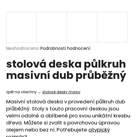
a
j
í
t
?
Průměrné
Neohodnoceno
Podrobnosti hodnocení
hodnocení
stolová deska půlkruh
produktu
je
HLEDAT
masivní dub průběžný
0,0
z
5
hvězdiček.
zpět na všechny →
stolové desky masiv
D
Masivní stolová deska v provedení půlkruh dub
o
průběžný. Stoly s touto pracovní deskou jsou
p
velmi odolné a oblíbené pro svou unikátní kresbu
o
dřeva. Můžete si zvolit s povrchovou úpravou
r
olejem nebo bez ní. Potřebujete
atypický
u
rozměr
?