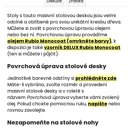
Diskuze
Značka
Stoly s touto masivní stolovou deskou jsou velmi
odolné a oblíbené pro svou unikátní kresbu dřeva.
Můžete si zvolit s povrchovou úpravou olejem
nebo bez ní. Povrchovou úpravu provádíme
olejem Rubio Monocoat (omrkněte barvy)
, k
dispozici je také
vzorník DELUX Rubio Monocoat
(ten si můžete i půjčit).
Povrchová úprava stolové desky
Jednotlivé barevné odstíny si
prohlédněte zde
.
Máte-li vybráno, zvolte rozměr a provedení
masivní stolové desky a v roletě s
názvem
Povrchová úprava
vyberte vámi zvolený
olej. Pokud chcete pomocnou ruku,
napište
nebo
rovnou zavolejte.
Nezapomeňte na stolové nohy